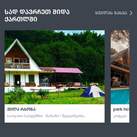
სად დავრჩეთ შიდა
ყველას ნახვა
ქართლში
ვილა რბონა
park hotel 
ᲡᲐᲝᲯᲐᲮᲝ ᲡᲐᲡᲢᲣᲛᲠᲝ · ᲛᲐᲠᲐᲜᲘ / ᲛᲔᲦᲕᲘᲜᲔᲝᲑᲐ
ᲙᲝᲢᲔᲯᲘ