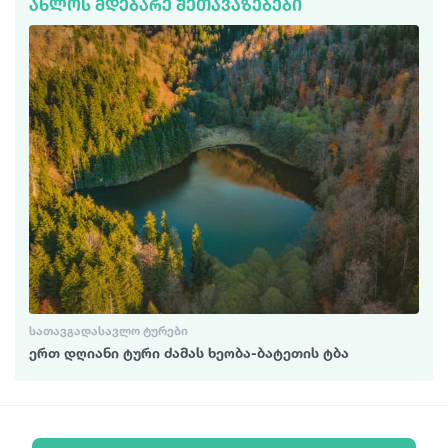
ᲐᲮᲚᲝᲡ ᲛᲓᲔᲑᲐᲠᲔ ᲨᲔᲗᲐᲕᲐᲖᲔᲑᲔᲑᲘ
ᲡᲐᲗᲐᲕᲒᲐᲓᲐᲡᲐᲕᲚᲝ ᲢᲣᲠᲔᲑᲘ
ერთ დღიანი ტური ძამას ხეობა-ბატეთის ტბა