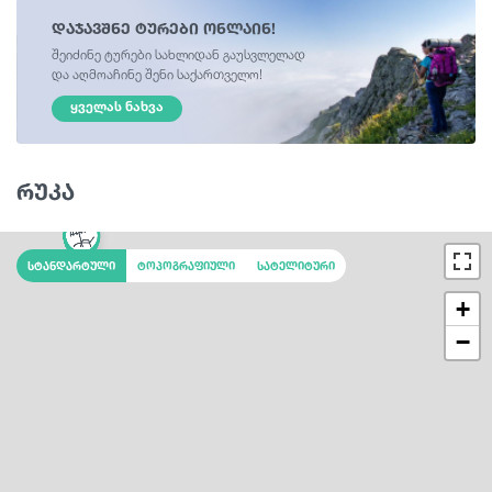
დაჯავშნე ტურები ონლაინ!
შეიძინე ტურები სახლიდან გაუსვლელად
და აღმოაჩინე შენი საქართველო!
ᲧᲕᲔᲚᲐᲡ ᲜᲐᲮᲕᲐ
რუკა
სტანდარტული
ტოპოგრაფიული
სატელიტური
+
−