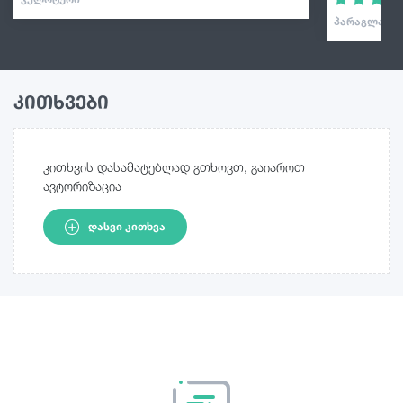
ᲞᲐᲠᲐᲒᲚᲐᲘᲓᲘ
კითხვები
კითხვის დასამატებლად გთხოვთ, გაიაროთ
ავტორიზაცია
ᲓᲐᲡᲕᲘ ᲙᲘᲗᲮᲕᲐ