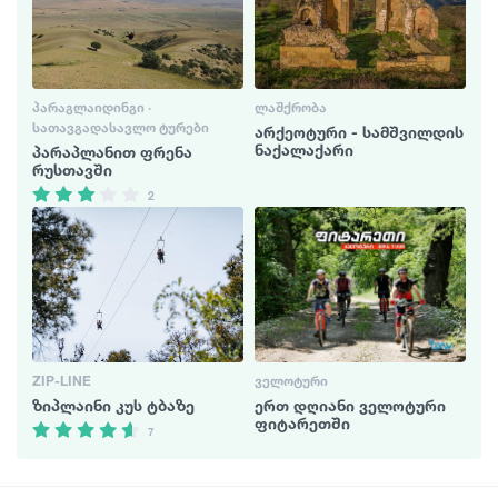
ᲞᲐᲠᲐᲒᲚᲐᲘᲓᲘᲜᲒᲘ ·
ᲚᲐᲨᲥᲠᲝᲑᲐ
ᲡᲐᲗᲐᲕᲒᲐᲓᲐᲡᲐᲕᲚᲝ ᲢᲣᲠᲔᲑᲘ
არქეოტური - სამშვილდის
ნაქალაქარი
პარაპლანით ფრენა
რუსთავში
2
ZIP-LINE
ᲕᲔᲚᲝᲢᲣᲠᲘ
ზიპლაინი კუს ტბაზე
ერთ დღიანი ველოტური
ფიტარეთში
7