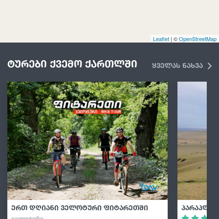
Leaflet
| ©
OpenStreetMap
ტურები ქვემო ქართლში
ყველას ნახვა
ერთ დღიანი ველოტური ფიტარეთში
პარაპლან
ᲕᲔᲚᲝᲢᲣᲠᲘ