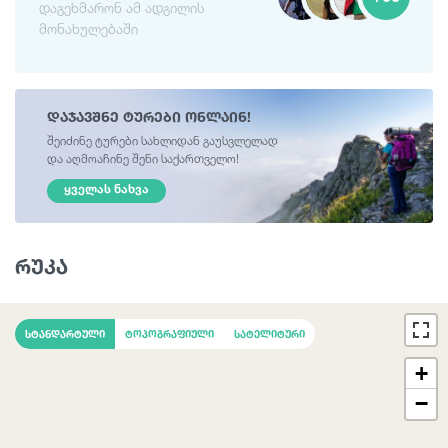
დაგეხმარონ ამ ადგილის
მონახულებაში
დაჯავშნე ტურები ონლაინ!
შეიძინე ტურები სახლიდან გაუსვლელად
და აღმოაჩინე შენი საქართველო!
ᲧᲕᲔᲚᲐᲡ ᲜᲐᲮᲕᲐ
რუკა
სტანდარტული
ტოპოგრაფიული
სატელიტური
+
−