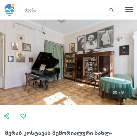
GEO
რეგისტრაცია
შესვლა
ტურები
სასტუმროები
1
/2
ტრანსპორტი
რა ვნახოთ
მერაბ კოსტავას მემორიალური სახლ-
გიდები