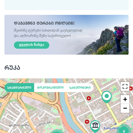
დაჯავშნე ტურები ონლაინ!
შეიძინე ტურები სახლიდან გაუსვლელად
და აღმოაჩინე შენი საქართველო!
ᲧᲕᲔᲚᲐᲡ ᲜᲐᲮᲕᲐ
რუკა
სტანდარტული
ტოპოგრაფიული
სატელიტური
+
−
4