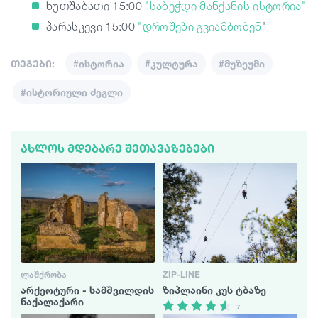
ხუთშაბათი
15:00
"
საბეჭდი
მანქანის
ისტორია
"
პარასკევი
15:00
"
დროშები
გვიამბობენ
"
თეგები:
#ისტორია
#კულტურა
#მუზეუმი
#ისტორიული ძეგლი
ᲐᲮᲚᲝᲡ ᲛᲓᲔᲑᲐᲠᲔ ᲨᲔᲗᲐᲕᲐᲖᲔᲑᲔᲑᲘ
ᲚᲐᲨᲥᲠᲝᲑᲐ
ZIP-LINE
არქეოტური - სამშვილდის
ზიპლაინი კუს ტბაზე
ნაქალაქარი
7