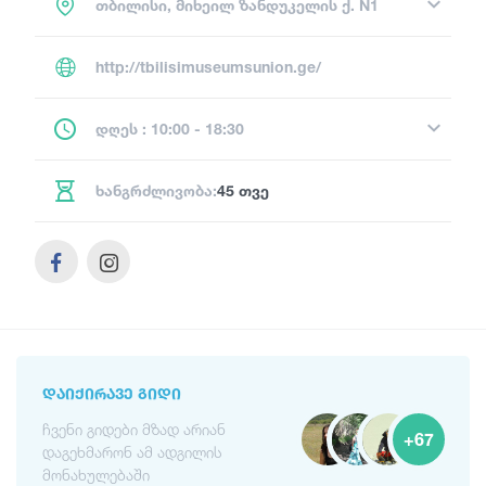
თბილისი, მიხეილ ზანდუკელის ქ. N1
http://tbilisimuseumsunion.ge/
დღეს : 10:00 - 18:30
ხანგრძლივობა:
45 თვე
ᲓᲐᲘᲥᲘᲠᲐᲕᲔ ᲒᲘᲓᲘ
ჩვენი გიდები მზად არიან
+67
დაგეხმარონ ამ ადგილის
მონახულებაში