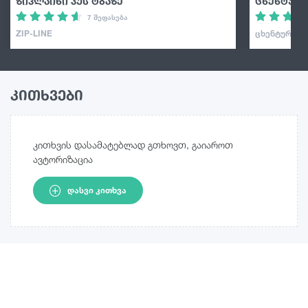
ზიპლაინი კუს ტბაზე
ცხენტური
7 შეფასება
ZIP-LINE
ᲪᲮᲔᲜᲢᲣᲠᲘ
კითხვები
კითხვის დასამატებლად გთხოვთ, გაიაროთ
ავტორიზაცია
ᲓᲐᲡᲕᲘ ᲙᲘᲗᲮᲕᲐ