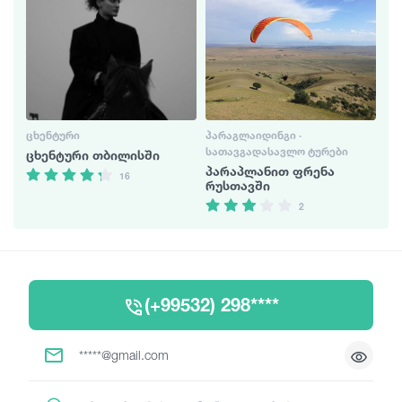
ᲪᲮᲔᲜᲢᲣᲠᲘ
ᲞᲐᲠᲐᲒᲚᲐᲘᲓᲘᲜᲒᲘ ·
ᲡᲐᲗᲐᲕᲒᲐᲓᲐᲡᲐᲕᲚᲝ ᲢᲣᲠᲔᲑᲘ
ცხენტური თბილისში
პარაპლანით ფრენა
16
რუსთავში
2
(+99532) 298****
*****@gmail.com