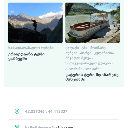
ᲡᲐᲗᲐᲕᲒᲐᲓᲐᲡᲐᲕᲚᲝ ᲢᲣᲠᲔᲑᲘ
ᲥᲐᲚᲐᲥᲘ · ᲢᲑᲐ · ᲛᲓᲘᲜᲐᲠᲔ ·
ᲑᲣᲜᲔᲑᲐ · ᲞᲝᲠᲢᲘ · ᲙᲣᲚᲘᲜᲐᲠᲘᲐ ·
ერთდღიანი ტური
ᲛᲬᲕᲐᲓᲘᲡ ᲨᲔᲬᲕᲐ ·
ყაზბეგში
ᲡᲐᲗᲐᲕᲒᲐᲓᲐᲡᲐᲕᲚᲝ ᲢᲣᲠᲔᲑᲘ ·
ᲙᲣᲚᲘᲜᲐᲠᲘᲣᲚᲘ ᲢᲣᲠᲘ
კატერის ტური მდინარეზე
მცხეთაში
42.037245 , 44.413327
ხანგრძლივობა:
1 საათი