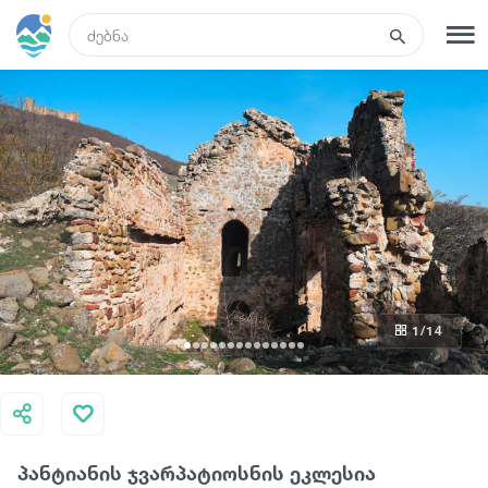
GEO
რეგისტრაცია
შესვლა
რა ვნახოთ
ტურები
1
/14
მარშრუტები
სასტუმროები
პანტიანის ჯვარპატიოსნის ეკლესია
კვება და ღვინო