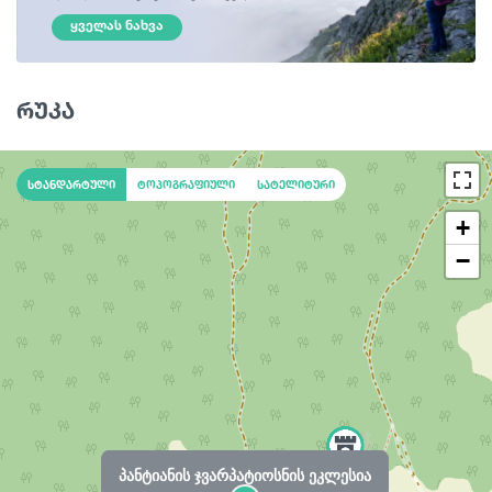
ᲧᲕᲔᲚᲐᲡ ᲜᲐᲮᲕᲐ
რუკა
სტანდარტული
ტოპოგრაფიული
სატელიტური
+
−
პანტიანის ჯვარპატიოსნის ეკლესია