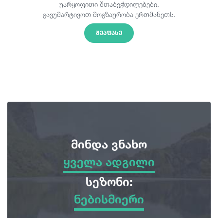
უარყოფითი შთაბეჭდილებები.
გავუმარტივოთ მოგზაურობა ერთმანეთს.
ᲨᲔᲐᲤᲐᲡᲔ
მინდა ვნახო
ყველა ადგილი
ყველა ადგილი
სეზონი:
ნებისმიერი
სათავგადასავლო ტურები
ნებისმიერი