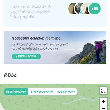
ჩვენი გიდები მზად არიან
+68
დაგეხმარონ ამ ადგილის
მონახულებაში
დაჯავშნე ტურები ონლაინ!
შეიძინე ტურები სახლიდან გაუსვლელად
და აღმოაჩინე შენი საქართველო!
ᲧᲕᲔᲚᲐᲡ ᲜᲐᲮᲕᲐ
რუკა
სტანდარტული
ტოპოგრაფიული
სატელიტური
+
−