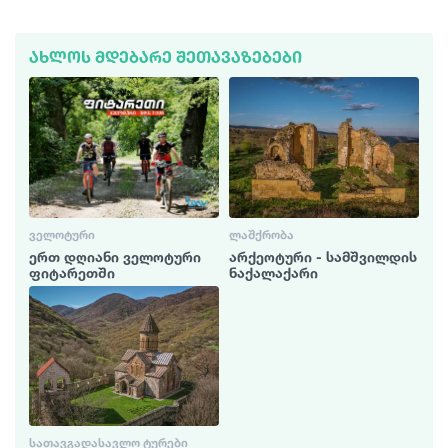
ᲐᲮᲚᲝᲡ ᲛᲓᲔᲑᲐᲠᲔ ᲨᲔᲗᲐᲕᲐᲖᲔᲑᲔᲑᲘ
ᲕᲔᲚᲝᲢᲣᲠᲘ
ᲚᲐᲨᲥᲠᲝᲑᲐ
ერთ დღიანი ველოტური
არქეოტური - სამშვილდის
ფიტარეთში
ნაქალაქარი
ᲡᲐᲗᲐᲕᲒᲐᲓᲐᲡᲐᲕᲚᲝ ᲢᲣᲠᲔᲑᲘ