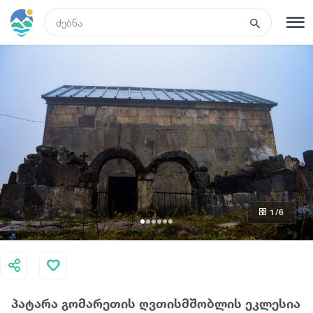
GEO
რეგისტრაცია
შესვლა
ტურები
სასტუმროები
1
/6
ტრანსპორტი
რა ვნახოთ
პატარა გომარეთის ღვთისმშობლის ეკლესია
გიდები