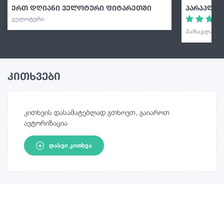
ერთ დღიანი ველოტური ფიტარეთში
პარაპლან
ᲕᲔᲚᲝᲢᲣᲠᲘ
ᲞᲐᲠᲐᲒᲚᲐᲘᲓᲘ
კითხვები
კითხვის დასამატებლად გთხოვთ, გაიაროთ
ავტორიზაცია
ᲓᲐᲡᲕᲘ ᲙᲘᲗᲮᲕᲐ