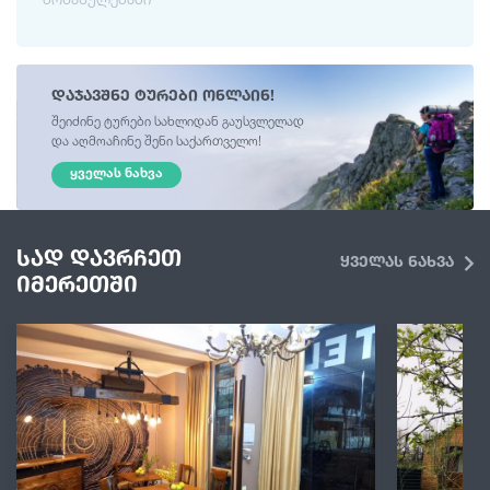
დაჯავშნე ტურები ონლაინ!
შეიძინე ტურები სახლიდან გაუსვლელად
და აღმოაჩინე შენი საქართველო!
ᲧᲕᲔᲚᲐᲡ ᲜᲐᲮᲕᲐ
სად დავრჩეთ
ყველას ნახვა
იმერეთში