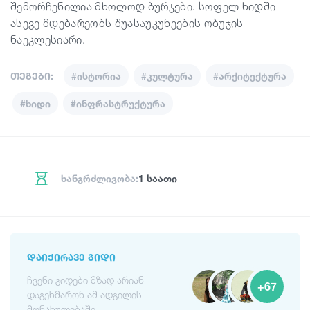
შემორჩენილია მხოლოდ ბურჯები. სოფელ ხიდში
ასევე მდებარეობს შუასაუკუნეების ობუჯის
ნაეკლესიარი.
თეგები:
#ისტორია
#კულტურა
#არქიტექტურა
#ხიდი
#ინფრასტრუქტურა
ხანგრძლივობა:
1 საათი
ᲓᲐᲘᲥᲘᲠᲐᲕᲔ ᲒᲘᲓᲘ
ჩვენი გიდები მზად არიან
+67
დაგეხმარონ ამ ადგილის
მონახულებაში