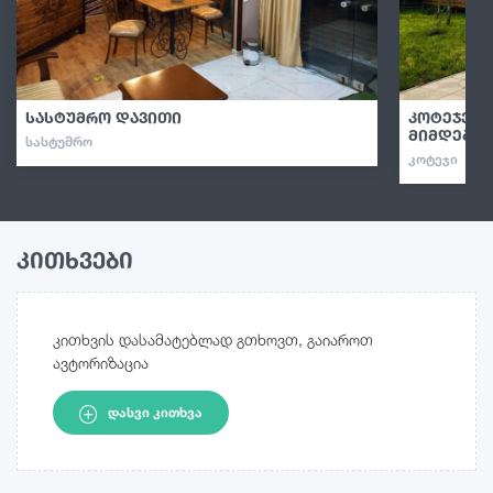
სასტუმრო დავითი
კოტეჯები
მიმდებარ
ᲡᲐᲡᲢᲣᲛᲠᲝ
ᲙᲝᲢᲔᲯᲘ
კითხვები
კითხვის დასამატებლად გთხოვთ, გაიაროთ
ავტორიზაცია
ᲓᲐᲡᲕᲘ ᲙᲘᲗᲮᲕᲐ