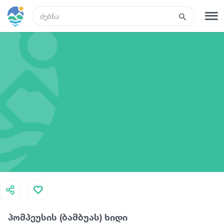
GEO
რეგისტრაცია
შესვლა
რა ვნახოთ
ტურები
მარშრუტები
სასტუმროები
პომპეუსის (ბამბუას) ხიდი
კვება და ღვინო