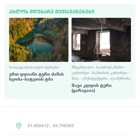
ᲐᲮᲚᲝᲡ ᲛᲓᲔᲑᲐᲠᲔ ᲨᲔᲗᲐᲕᲐᲖᲔᲑᲔᲑᲘ
ᲡᲐᲗᲐᲕᲒᲐᲓᲐᲡᲐᲕᲚᲝ ᲢᲣᲠᲔᲑᲘ
ᲛᲬᲕᲔᲠᲕᲐᲚᲘ · ᲡᲐᲗᲮᲘᲚᲐᲛᲣᲠᲝ
ᲙᲣᲠᲝᲠᲢᲘ · ᲖᲐᲛᲗᲠᲘᲡ ᲙᲣᲠᲝᲠᲢᲘ ·
ერთ დღიანი ტური ძამას
ᲛᲗᲐ · ᲐᲠᲥᲘᲢᲔᲥᲢᲣᲠᲐ · ᲚᲐᲨᲥᲠᲝᲑᲐ
ხეობა-ბატეთის ტბა
შავი კლდის ტური
(ყარაყაია)
41.930412 , 43.708365