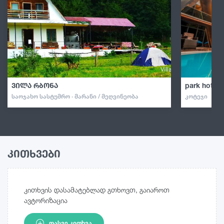
ვილა რბონა
park hotel 
ᲡᲐᲝᲯᲐᲮᲝ ᲡᲐᲡᲢᲣᲛᲠᲝ · ᲛᲐᲠᲐᲜᲘ / ᲛᲔᲦᲕᲘᲜᲔᲝᲑᲐ
ᲙᲝᲢᲔᲯᲘ
კითხვები
კითხვის დასამატებლად გთხოვთ, გაიაროთ
ავტორიზაცია
ᲓᲐᲡᲕᲘ ᲙᲘᲗᲮᲕᲐ