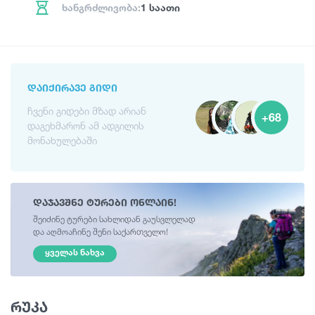
ხანგრძლივობა:
1 საათი
ᲓᲐᲘᲥᲘᲠᲐᲕᲔ ᲒᲘᲓᲘ
ჩვენი გიდები მზად არიან
+68
დაგეხმარონ ამ ადგილის
მონახულებაში
დაჯავშნე ტურები ონლაინ!
შეიძინე ტურები სახლიდან გაუსვლელად
და აღმოაჩინე შენი საქართველო!
ᲧᲕᲔᲚᲐᲡ ᲜᲐᲮᲕᲐ
რუკა