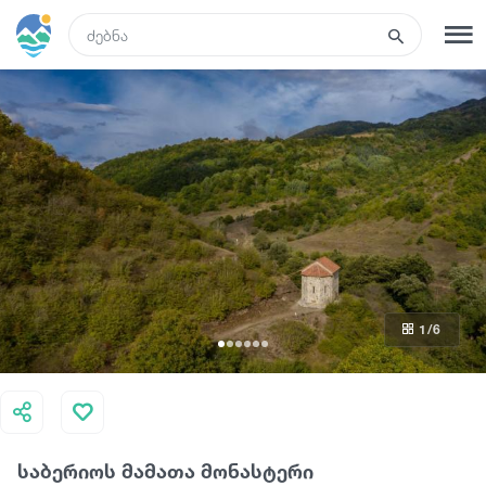
GEO
რეგისტრაცია
შესვლა
ტურები
სასტუმროები
1
/6
ტრანსპორტი
რა ვნახოთ
საბერიოს მამათა მონასტერი
გიდები