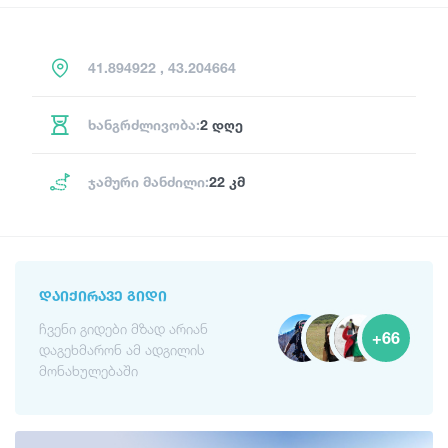
41.894922 , 43.204664
ხანგრძლივობა:
2 დღე
ჯამური მანძილი:
22 კმ
ᲓᲐᲘᲥᲘᲠᲐᲕᲔ ᲒᲘᲓᲘ
ჩვენი გიდები მზად არიან
+66
დაგეხმარონ ამ ადგილის
მონახულებაში