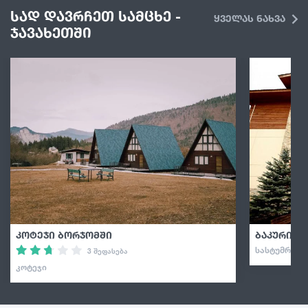
სად დავრჩეთ სამცხე -
ყველას ნახვა
ჯავახეთში
კოტეჯი ბორჯომში
ბაკურიან
ᲡᲐᲡᲢᲣᲛᲠᲝ · 
3 შეფასება
ᲙᲝᲢᲔᲯᲘ