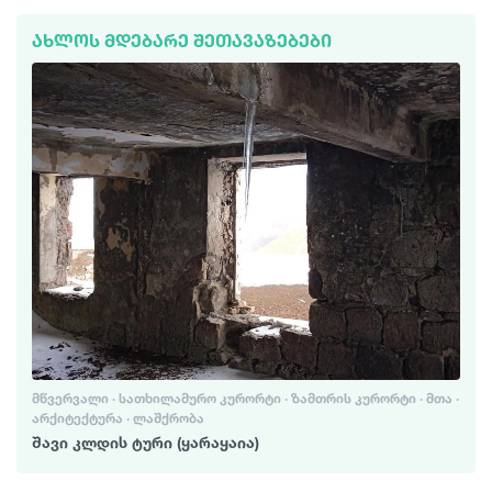
ᲐᲮᲚᲝᲡ ᲛᲓᲔᲑᲐᲠᲔ ᲨᲔᲗᲐᲕᲐᲖᲔᲑᲔᲑᲘ
ᲛᲬᲕᲔᲠᲕᲐᲚᲘ · ᲡᲐᲗᲮᲘᲚᲐᲛᲣᲠᲝ ᲙᲣᲠᲝᲠᲢᲘ · ᲖᲐᲛᲗᲠᲘᲡ ᲙᲣᲠᲝᲠᲢᲘ · ᲛᲗᲐ ·
ᲐᲠᲥᲘᲢᲔᲥᲢᲣᲠᲐ · ᲚᲐᲨᲥᲠᲝᲑᲐ
შავი კლდის ტური (ყარაყაია)