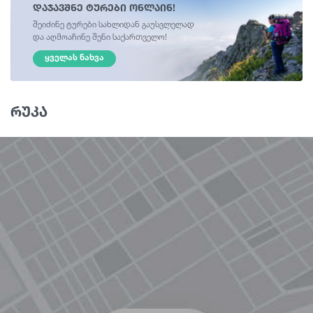
დაჯავშნე ტურები ონლაინ!
შეიძინე ტურები სახლიდან გაუსვლელად
და აღმოაჩინე შენი საქართველო!
ᲧᲕᲔᲚᲐᲡ ᲜᲐᲮᲕᲐ
რუკა