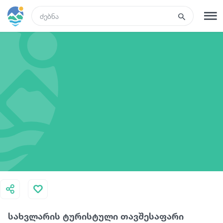
GEO
რეგისტრაცია
შესვლა
ტურები
სასტუმროები
ტრანსპორტი
რა ვნახოთ
სახვლარის ტურისტული თავშესაფარი
გიდები