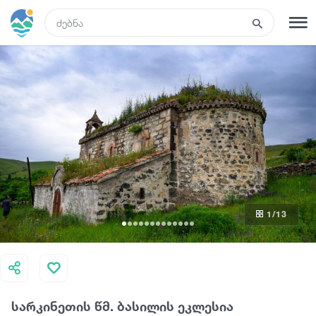
GEO
რეგისტრაცია
შესვლა
რა ვნახოთ
ტურები
1
/13
მარშრუტები
სასტუმროები
სარკინეთის წმ. ბასილის ეკლესია
კვება და ღვინო