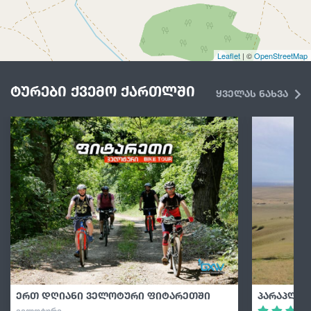
Leaflet
| ©
OpenStreetMap
ტურები ქვემო ქართლში
ყველას ნახვა
ერთ დღიანი ველოტური ფიტარეთში
პარაპლან
ᲕᲔᲚᲝᲢᲣᲠᲘ