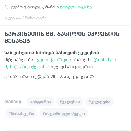
ქვემო ქართლი, დმანისი
(იხილეთ რუკაზე)
გიდები
ეკლესია / მონასტერი
სარკინეთის წმ. ბასილის ეკლესიის
სტატიები
შესახებ
სარკინეთის
წმინდა
ბასილის
ეკლესია
ტრანსპორტი
მდებარეობს
ქვემო ქართლის
მხარეში,
დმანისის
მუნიციპალიტეტის
სოფელ სარკინეთში.
ივენთები
ტაძარი თარიღდება VIII-IX საუკუნეებით.
დაგეგმე მოგზაურობა
თეგები:
#ისტორია
#ეკლესია
#კულტურა
საქართველო
#მონასტერი
#ისტორიული ძეგლი