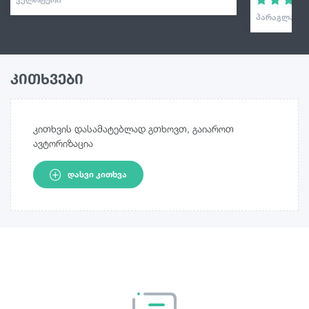
ᲞᲐᲠᲐᲒᲚᲐᲘᲓᲘ
კითხვები
კითხვის დასამატებლად გთხოვთ, გაიაროთ
ავტორიზაცია
ᲓᲐᲡᲕᲘ ᲙᲘᲗᲮᲕᲐ