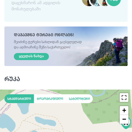
დაგეხმარონ ამ ადგილის
მონახულებაში
დაჯავშნე ტურები ონლაინ!
შეიძინე ტურები სახლიდან გაუსვლელად
და აღმოაჩინე შენი საქართველო!
ᲧᲕᲔᲚᲐᲡ ᲜᲐᲮᲕᲐ
რუკა
სტანდარტული
ტოპოგრაფიული
სატელიტური
+
−