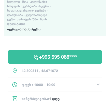
ᲡᲝᲤᲔᲚᲘ · ᲛᲗᲐ · ᲙᲣᲚᲘᲜᲐᲠᲘᲐ ·
ᲡᲝᲤᲚᲘᲡ ᲛᲔᲣᲠᲜᲔᲝᲑᲐ · ᲡᲣᲤᲠᲐ ·
ᲡᲐᲗᲐᲕᲒᲐᲓᲐᲡᲐᲕᲚᲝ ᲢᲣᲠᲔᲑᲘ ·
ᲚᲐᲨᲥᲠᲝᲑᲐ · ᲙᲣᲚᲘᲜᲐᲠᲘᲣᲚᲘ
ᲢᲣᲠᲘ · ᲐᲒᲠᲝᲢᲣᲠᲘᲖᲛᲘ · ᲩᲐᲘᲡ
ᲓᲔᲒᲣᲡᲢᲐᲪᲘᲐ
ფერეთა ჩაის ტური
+995 595 086****
42.309311 , 42.671672
დღეს : 10:00 - 19:00
ხანგრძლივობა:
1 დღე