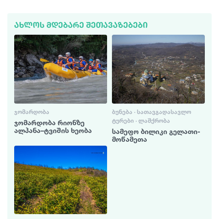
ᲐᲮᲚᲝᲡ ᲛᲓᲔᲑᲐᲠᲔ ᲨᲔᲗᲐᲕᲐᲖᲔᲑᲔᲑᲘ
ᲯᲝᲛᲐᲠᲓᲝᲑᲐ
ᲑᲣᲜᲔᲑᲐ · ᲡᲐᲗᲐᲕᲒᲐᲓᲐᲡᲐᲕᲚᲝ
ᲢᲣᲠᲔᲑᲘ · ᲚᲐᲨᲥᲠᲝᲑᲐ
ჯომარდობა რიონზე
ალპანა–ტვიშის ხეობა
სამეფო ბილიკი გელათი-
მოწამეთა