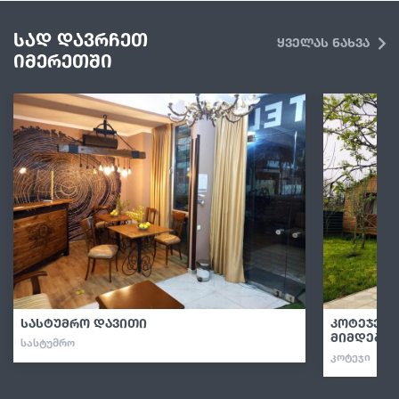
სად დავრჩეთ
ყველას ნახვა
იმერეთში
სასტუმრო დავითი
კოტეჯები
მიმდებარ
ᲡᲐᲡᲢᲣᲛᲠᲝ
ᲙᲝᲢᲔᲯᲘ