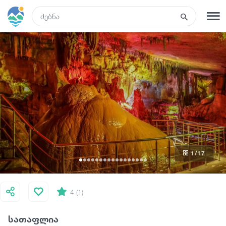
GEO
რეგისტრაცია
შესვლა
ტურები
სასტუმროები
1
/17
ტრანსპორტი
რა ვნახოთ
4 (1)
სათაფლია
გიდები