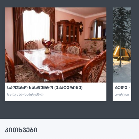
საოჯახო სასტუმრო (ეკატერინე)
ბუდე - კო
ᲡᲐᲝᲯᲐᲮᲝ ᲡᲐᲡᲢᲣᲛᲠᲝ
ᲙᲝᲢᲔᲯᲘ
კითხვები