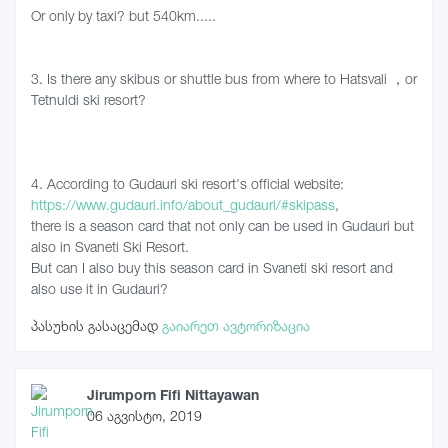
Or only by taxi? but 540km.....
3. Is there any skibus or shuttle bus from where to Hatsvali ，or
Tetnuldi ski resort?
4. According to Gudauri ski resort's official website:
https://www.gudauri.info/about_gudauri/#skipass
,
there is a season card that not only can be used in Gudauri but
also in Svaneti Ski Resort.
But can I also buy this season card in Svaneti ski resort and
also use it in Gudauri?
პასუხის გასაცემად
გაიარეთ ავტორიზაცია
Jirumporn Fifi Nittayawan
06 აგვისტო, 2019