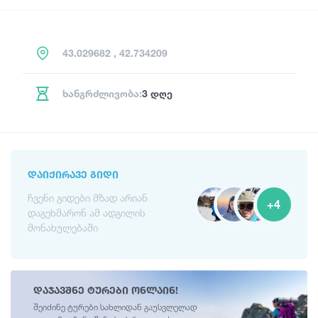
43.029682 , 42.734209
ხანგრძლივობა:
3 დღე
ᲓᲐᲘᲥᲘᲠᲐᲕᲔ ᲒᲘᲓᲘ
ჩვენი გიდები მზად არიან
+4
დაგეხმარონ ამ ადგილის
მონახულებაში
დაჯავშნე ტურები ონლაინ!
შეიძინე ტურები სახლიდან გაუსვლელად