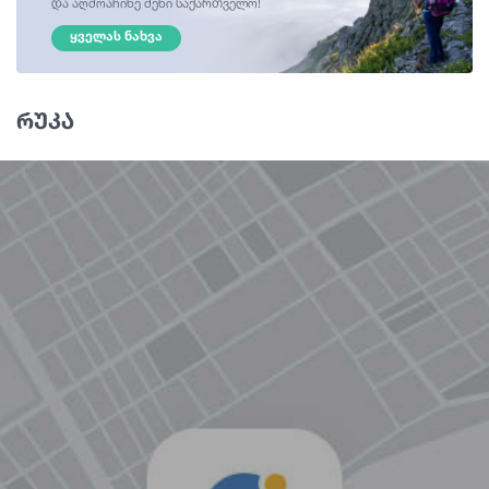
და აღმოაჩინე შენი საქართველო!
ᲧᲕᲔᲚᲐᲡ ᲜᲐᲮᲕᲐ
რუკა