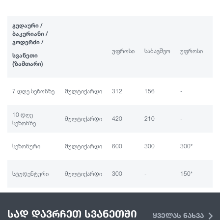
გუდაური /
ბაკურიანი /
გოდერძი /
უფროსი
საბავშვო
უფროსი
სა
სვანეთი
(ზამთარი)
7 დღე სეზონზე
მულტიქარდი
312
156
-
-
10 დღე
მულტიქარდი
420
210
-
-
სეზონზე
სეზონური
მულტიქარდი
600
300
300*
15
სტუდენტური
მულტიქარდი
300
-
150*
-
სად დავრჩეთ სვანეთში
ყველას ნახვა