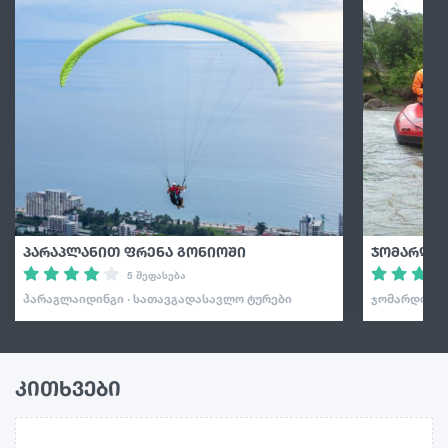
პარაპლანით ფრენა გონიოში
ჯომარდობ
5 შეფასება
ᲞᲐᲠᲐᲒᲚᲐᲘᲓᲘᲜᲒᲘ · ᲡᲐᲗᲐᲕᲒᲐᲓᲐᲡᲐᲕᲚᲝ ᲢᲣᲠᲔᲑᲘ
ᲯᲝᲛᲐᲠᲓᲝᲑᲐ 
კითხვები