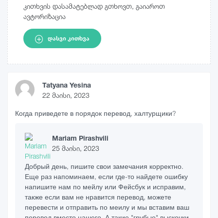
კითხვის დასამატებლად გთხოვთ, გაიაროთ
ავტორიზაცია
ᲓᲐᲡᲕᲘ ᲙᲘᲗᲮᲕᲐ
Tatyana Yesina
22 მაისი, 2023
Когда приведете в порядок перевод, халтурщики?
Mariam Pirashvili
25 მაისი, 2023
Добрый день, пишите свои замечания корректно.
Еще раз напоминаем, если где-то найдете ошибку
напишите нам по мейлу или Фейсбук и исправим,
также если вам не нравится перевод, можете
перевести и отправить по меилу и мы вставим ваш
перевод вместо нашего. А такие "грубые" выскочки