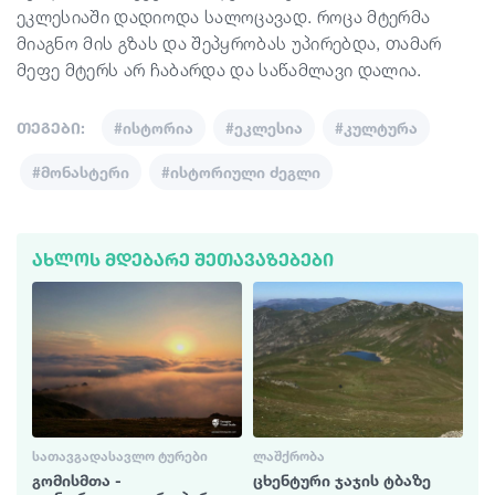
ეკლესიაში დადიოდა სალოცავად. როცა მტერმა
მიაგნო მის გზას და შეპყრობას უპირებდა, თამარ
მეფე მტერს არ ჩაბარდა და საწამლავი დალია.
თეგები:
#ისტორია
#ეკლესია
#კულტურა
#მონასტერი
#ისტორიული ძეგლი
ᲐᲮᲚᲝᲡ ᲛᲓᲔᲑᲐᲠᲔ ᲨᲔᲗᲐᲕᲐᲖᲔᲑᲔᲑᲘ
ᲡᲐᲗᲐᲕᲒᲐᲓᲐᲡᲐᲕᲚᲝ ᲢᲣᲠᲔᲑᲘ
ᲚᲐᲨᲥᲠᲝᲑᲐ
გომისმთა -
ცხენტური ჯაჯის ტბაზე