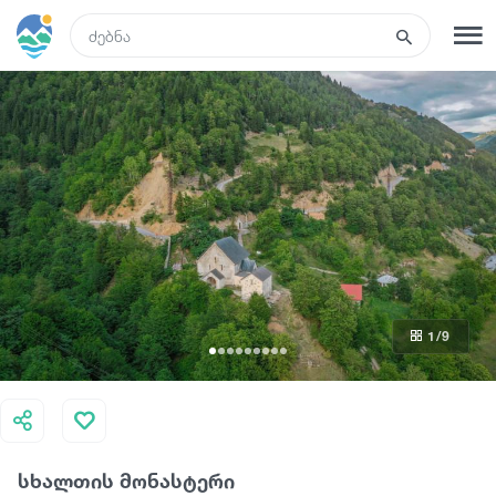
GEO
რეგისტრაცია
შესვლა
რა ვნახოთ
ტურები
1
/9
მარშრუტები
სასტუმროები
სხალთის მონასტერი
კვება და ღვინო