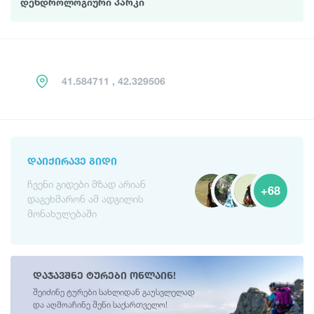
დენდროლოგიური პარკი
41.584711 , 42.329506
ᲓᲐᲘᲥᲘᲠᲐᲕᲔ ᲒᲘᲓᲘ
ჩვენი გიდები მზად არიან
+68
დაგეხმარონ ამ ადგილის
მონახულებაში
დაჯავშნე ტურები ონლაინ!
შეიძინე ტურები სახლიდან გაუსვლელად
და აღმოაჩინე შენი საქართველო!