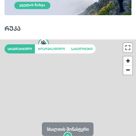
ᲧᲕᲔᲚᲐᲡ ᲜᲐᲮᲕᲐ
რუკა
სტანდარტული
ტოპოგრაფიული
სატელიტური
+
−
სხალთის მონასტერი