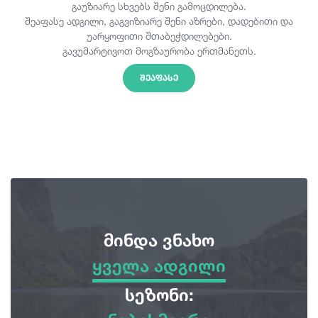
გაუზიარე სხვებს შენი გამოცდილება.
შეაფასე ადგილი, გაგვიზიარე შენი აზრები, დადებითი და
უარყოფითი შთაბეჭდილებები.
გავუმარტივოთ მოგზაურობა ერთმანეთს.
ᲨᲔᲐᲤᲐᲡᲔ
მინდა ვნახო
ყველა ადგილი
ყველა ადგილი
სეზონი: