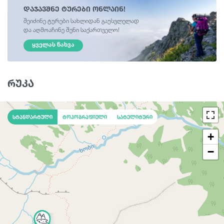
დაჯავშნე ტურები ონლაინ!
შეიძინე ტურები სახლიდან გაუსვლელად
და აღმოაჩინე შენი საქართველო!
ᲧᲕᲔᲚᲐᲡ ᲜᲐᲮᲕᲐ
რუკა
სტანდარტული
ტოპოგრაფიული
სატელიტური
+
−