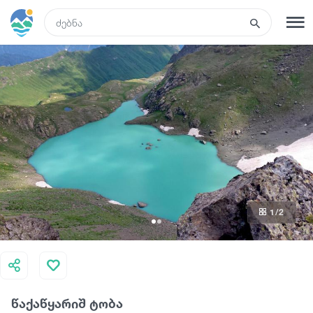
GEO
რეგისტრაცია
შესვლა
რა ვნახოთ
ტურები
1
/2
მარშრუტები
სასტუმროები
წაქაწყარიშ ტობა
კვება და ღვინო