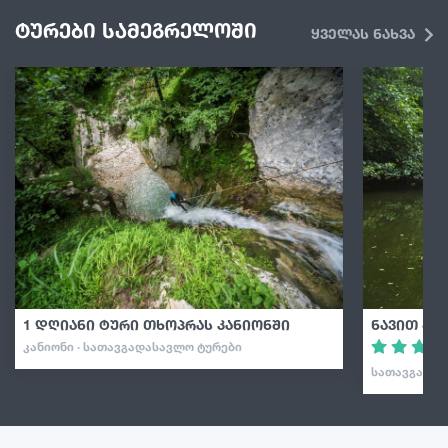
ტურები სამეგრელოში
ყველას ნახვა
1 დღიანი ტური თხოპრას კანიონში
ნავით გა
ᲙᲐᲜᲘᲝᲜᲘ · ᲡᲐᲗᲐᲕᲒᲐᲓᲐᲡᲐᲕᲚᲝ ᲢᲣᲠᲔᲑᲘ
ᲡᲐᲗᲐᲕᲒᲐᲓᲐᲡ