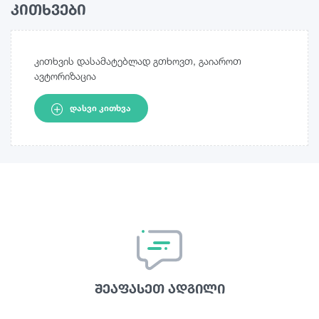
კითხვები
კითხვის დასამატებლად გთხოვთ, გაიაროთ
ავტორიზაცია
ᲓᲐᲡᲕᲘ ᲙᲘᲗᲮᲕᲐ
შეაფასეთ ადგილი