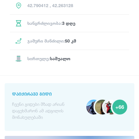
42.790412 , 42.263128
ხანგრძლივობა:
3 დღე
ჯამური მანძილი:
50 კმ
სირთულე:
საშუალო
ᲓᲐᲘᲥᲘᲠᲐᲕᲔ ᲒᲘᲓᲘ
ჩვენი გიდები მზად არიან
+66
დაგეხმარონ ამ ადგილის
მონახულებაში