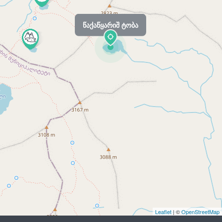
წაქაწყარიშ ტობა
Leaflet
| ©
OpenStreetMap