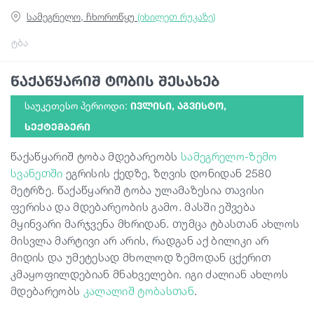
სამეგრელო, ჩხოროწყუ
(იხილეთ რუკაზე)
გიდები
ტბა
წაქაწყარიშ ტობის შესახებ
სტატიები
საუკეთესო პერიოდი:
ᲘᲕᲚᲘᲡᲘ, ᲐᲒᲕᲘᲡᲢᲝ,
ტრანსპორტი
ᲡᲔᲥᲢᲔᲛᲑᲔᲠᲘ
წაქაწყარიშ ტობა მდებარეობს
სამეგრელო-ზემო
ივენთები
სვანეთში
ეგრისის ქედზე, ზღვის დონიდან 2580
მეტრზე. წაქაწყარიშ ტობა ულამაზესია თავისი
ფერისა და მდებარეობის გამო. მასში ეშვება
დაგეგმე მოგზაურობა
მყინვარი მარჯვენა მხრიდან. თუმცა ტბასთან ახლოს
მისვლა მარტივი არ არის, რადგან აქ ბილიკი არ
მიდის და უმეტესად მხოლოდ ზემოდან ცქერით
საქართველო
კმაყოფილდებიან მნახველები. იგი ძალიან ახლოს
მდებარეობს
კალალიშ ტობასთან
.