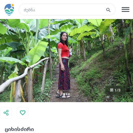
GEO
რეგისტრაცია
შესვლა
რა ვნახოთ
ტურები
1
/3
მარშრუტები
სასტუმროები
ციხისძირი
კვება და ღვინო