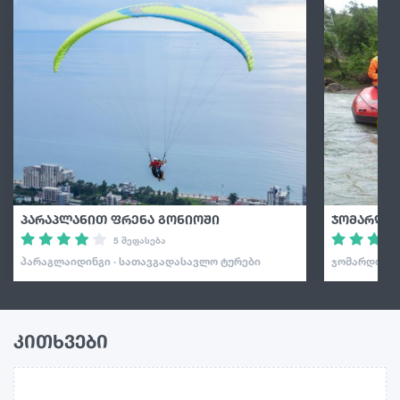
პარაპლანით ფრენა გონიოში
ჯომარდობ
5 შეფასება
ᲞᲐᲠᲐᲒᲚᲐᲘᲓᲘᲜᲒᲘ · ᲡᲐᲗᲐᲕᲒᲐᲓᲐᲡᲐᲕᲚᲝ ᲢᲣᲠᲔᲑᲘ
ᲯᲝᲛᲐᲠᲓᲝᲑᲐ 
კითხვები