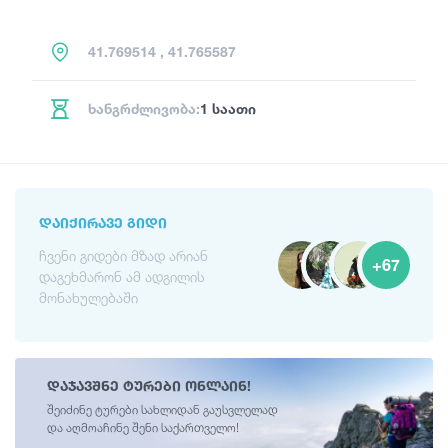
41.769514 , 41.765587
ხანგრძლივობა:
1 საათი
ᲓᲐᲘᲥᲘᲠᲐᲕᲔ ᲒᲘᲓᲘ
ჩვენი გიდები მზად არიან
+67
დაგეხმარონ ამ ადგილის
მონახულებაში
დაჯავშნე ტურები ონლაინ!
შეიძინე ტურები სახლიდან გაუსვლელად
და აღმოაჩინე შენი საქართველო!