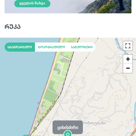
ᲧᲕᲔᲚᲐᲡ ᲜᲐᲮᲕᲐ
რუკა
სტანდარტული
ტოპოგრაფიული
სატელიტური
+
−
ციხისძირი