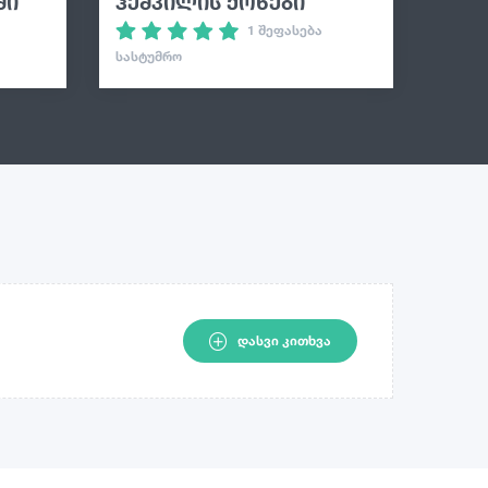
ში
ჰეშკილის ქოხები
1 შეფასება
ᲡᲐᲡᲢᲣᲛᲠᲝ
ᲓᲐᲡᲕᲘ ᲙᲘᲗᲮᲕᲐ