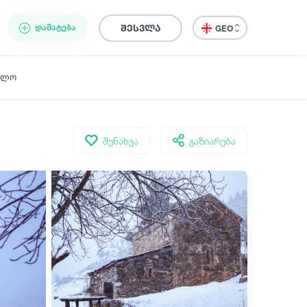
ᲓᲐᲛᲐᲢᲔᲑᲐ
შესვლა
GEO
ელო
შენახვა
გაზიარება