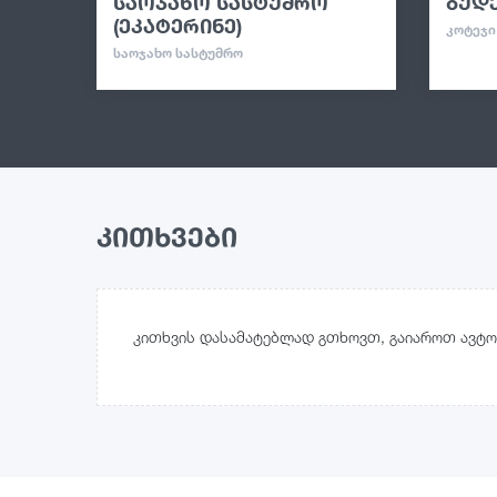
საოჯახო სასტუმრო
ბუდე
(ეკატერინე)
ᲙᲝᲢᲔᲯᲘ
ᲡᲐᲝᲯᲐᲮᲝ ᲡᲐᲡᲢᲣᲛᲠᲝ
კითხვები
კითხვის დასამატებლად გთხოვთ, გაიაროთ ავტო