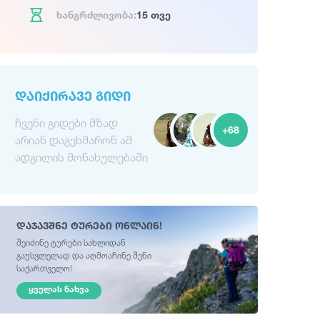
ხანგრძლივობა:
15 თვე
ᲓᲐᲘᲥᲘᲠᲐᲕᲔ ᲒᲘᲓᲘ
ჩვენი გიდები მზად
+68
არიან დაგეხმარონ ამ
ადგილის მონახულებაში
დაჯავშნე ტურები ონლაინ!
შეიძინე ტურები სახლიდან
გაუსვლელად და აღმოაჩინე შენი
საქართველო!
ᲧᲕᲔᲚᲐᲡ ᲜᲐᲮᲕᲐ