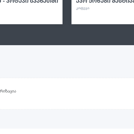
 - კოტეჯი სვანეთში
ეკო ქოხები მესტია
ᲙᲝᲢᲔᲯᲘ
რიზაცია