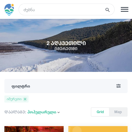
GEO
რეგისტრაცია
შესვლა
2 აღკვეთილი
იმერეთში
ტურები
სასტუმროები
ფილტრი
ტრანსპორტი
იმერეთი
რა ვნახოთ
დაალაგე:
პოპულარული
Grid
Map
გიდები