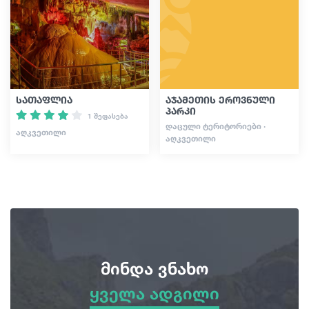
სტატიები
საქართველო
სათაფლია
აჯამეთის ეროვნული
პარკი
1 შეფასება
ᲓᲐᲪᲣᲚᲘ ᲢᲔᲠᲘᲢᲝᲠᲘᲔᲑᲘ ·
ᲐᲦᲙᲕᲔᲗᲘᲚᲘ
ᲐᲦᲙᲕᲔᲗᲘᲚᲘ
მინდა ვნახო
ყველა ადგილი
ყველა ადგილი