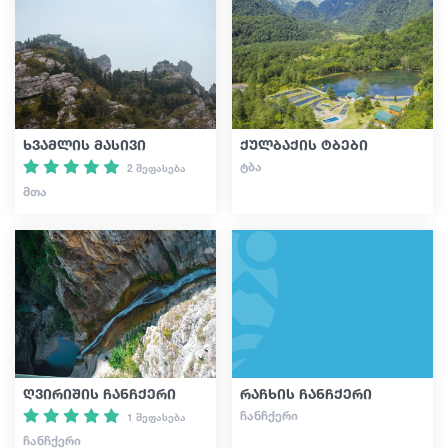
სტატიები
საქართველო
ხვამლის მასივი
ქულბაქის ტბები
ᲢᲑᲐ
2 შეფასება
ᲛᲗᲐ
ღვირიშის ჩანჩქერი
რაჩხის ჩანჩქერი
ᲩᲐᲜᲩᲥᲔᲠᲘ
1 შეფასება
ᲩᲐᲜᲩᲥᲔᲠᲘ