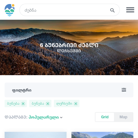
GEO
რეგისტრაცია
შესვლა
6 ბუნებრივი ძეგლი
ლეჩხუმში
ტურები
სასტუმროები
ფილტრი
ტრანსპორტი
ბუნება
ბუნება
ლეჩხუმი
რა ვნახოთ
დაალაგე:
პოპულარული
Grid
Map
გიდები