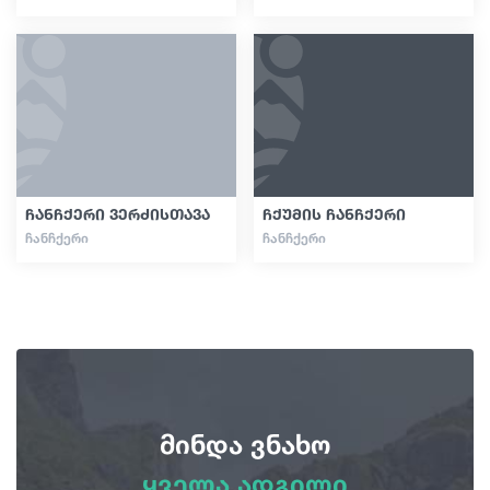
ჩანჩქერი ვერძისთავა
ჩქუმის ჩანჩქერი
ᲩᲐᲜᲩᲥᲔᲠᲘ
ᲩᲐᲜᲩᲥᲔᲠᲘ
მინდა ვნახო
ყველა ადგილი