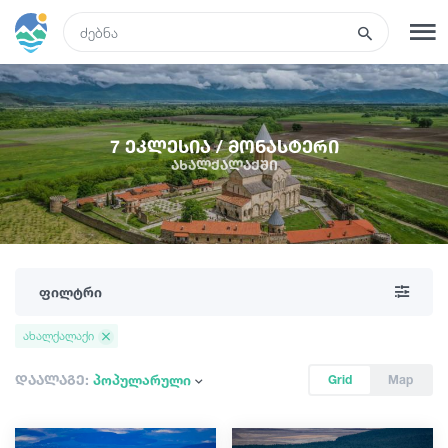
GEO
რეგისტრაცია
შესვლა
7 ეკლესია / მონასტერი
ახალქალაქში
ტურები
სასტუმროები
ფილტრი
ტრანსპორტი
ახალქალაქი
რა ვნახოთ
დაალაგე:
პოპულარული
Grid
Map
გიდები