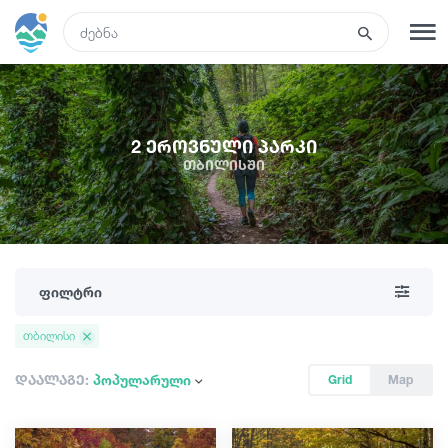
GEO
რეგისტრაცია
შესვლა
2 ეროვნული პარკი
თბილისში
რა ვნახოთ
ტურები
ფილტრი
მარშრუტები
თბილისი
სასტუმროები
დაალაგე:
პოპულარული
Grid
Map
კვება და ღვინო