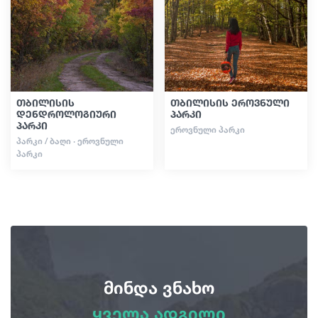
გიდები
სტატიები
თბილისის
თბილისის ეროვნული
დენდროლოგიური
პარკი
პარკი
ტრანსპორტი
ᲔᲠᲝᲕᲜᲣᲚᲘ ᲞᲐᲠᲙᲘ
ᲞᲐᲠᲙᲘ / ᲑᲐᲦᲘ · ᲔᲠᲝᲕᲜᲣᲚᲘ
ᲞᲐᲠᲙᲘ
ივენთები
დაგეგმე მოგზაურობა
საქართველო
მინდა ვნახო
ყველა ადგილი