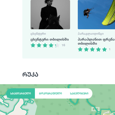
ᲪᲮᲔᲜᲢᲣᲠᲘ
ᲞᲐᲠᲐᲒᲚᲐᲘᲓᲘᲜᲒᲘ
ცხენტური თბილისში
პარაპლანით ფრენა
თბილისში
16
1
რუკა
სტანდარტული
ტოპოგრაფიული
სატელიტური