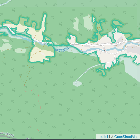
Leaflet
| ©
OpenStreetMap