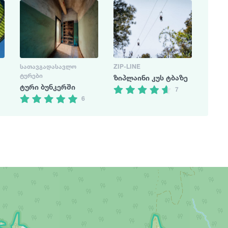
ᲡᲐᲗᲐᲕᲒᲐᲓᲐᲡᲐᲕᲚᲝ
ZIP-LINE
ᲢᲣᲠᲔᲑᲘ
ზიპლაინი კუს ტბაზე
ტური ბუნკერში
7
6