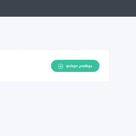
ᲓᲐᲡᲕᲘ ᲙᲘᲗᲮᲕᲐ