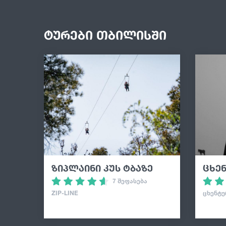
ტურები თბილისში
ზიპლაინი კუს ტბაზე
ცხე
7 შეფასება
ZIP-LINE
ᲪᲮᲔᲜᲢᲣ