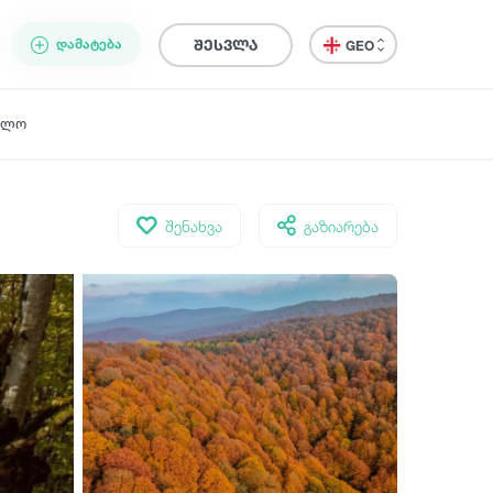
ᲓᲐᲛᲐᲢᲔᲑᲐ
შესვლა
GEO
ელო
შენახვა
გაზიარება