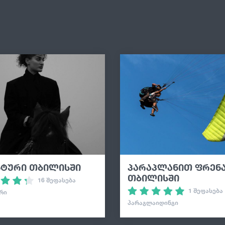
ნტური თბილისში
პარაპლანით ფრენ
თბილისში
16 შეფასება
1 შეფასება
ᲠᲘ
ᲞᲐᲠᲐᲒᲚᲐᲘᲓᲘᲜᲒᲘ