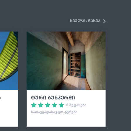
ყველას ნახვა
ა
ტური ბუნკერში
6 შეფასება
ᲡᲐᲗᲐᲕᲒᲐᲓᲐᲡᲐᲕᲚᲝ ᲢᲣᲠᲔᲑᲘ