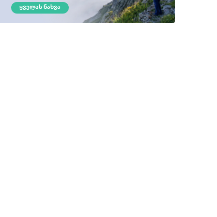
ᲧᲕᲔᲚᲐᲡ ᲜᲐᲮᲕᲐ