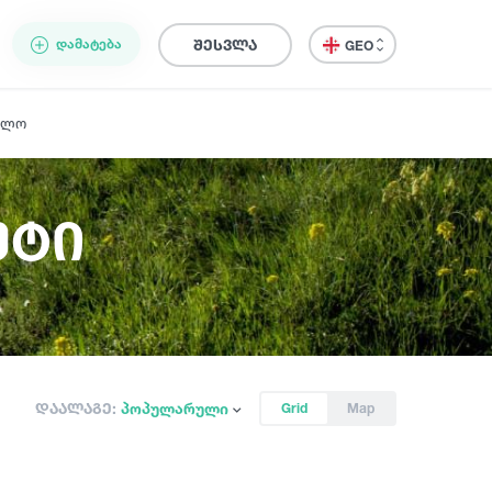
ᲓᲐᲛᲐᲢᲔᲑᲐ
შესვლა
GEO
ელო
უტი
დაალაგე:
პოპულარული
Grid
Map