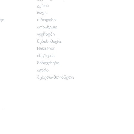
გურია
რაჭა
ტი
თბილისი
აფხაზეთი
ლეჩხუმი
ნებისიმიერი
Beka tour
იმერეთი
მინივენები
აჭარა
მცხეთა-მთიანეთი