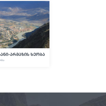
ანი-არმაზის ხეობა
ᲝᲑᲐ