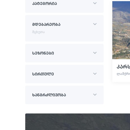
კატეგორია
მდებარეობა
მცხეთა
სეზონები
კარს
ᲚᲐᲨᲥᲠ
სირთულე
ხანგრძლივობა