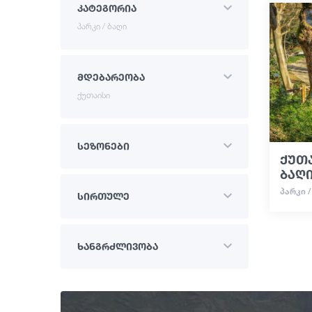
კატეგორია
პარკი / ბაღი
მდებარეობა
ქუთაისი
სეზონები
ქუთ
ბაღ
ᲞᲐᲠᲙᲘ /
სირთულე
ხანგრძლივობა