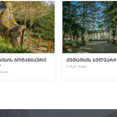
აისის ბოტანიკური
ქუთაისის ბულვარი
ი
ᲞᲐᲠᲙᲘ / ᲑᲐᲦᲘ
 ᲑᲐᲦᲘ