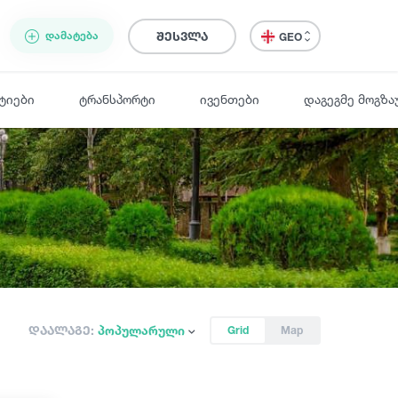
ᲓᲐᲛᲐᲢᲔᲑᲐ
შესვლა
GEO
ტიები
ტრანსპორტი
ივენთები
დაგეგმე მოგზა
დაალაგე:
პოპულარული
Grid
Map