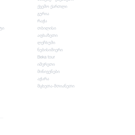
ქვემო ქართლი
გურია
რაჭა
ტი
თბილისი
აფხაზეთი
ლეჩხუმი
ნებისიმიერი
Beka tour
იმერეთი
მინივენები
აჭარა
მცხეთა-მთიანეთი