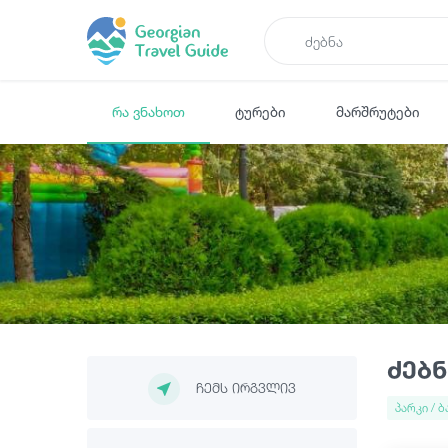
რა ვნახოთ
ტურები
მარშრუტები
ძებნ
ჩემს ირგვლივ
პარკი / 