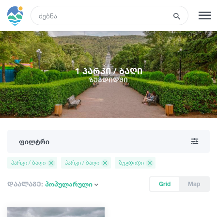
GEO
რეგისტრაცია
შესვლა
1 პარკი / ბაღი
ზუგდიდში
რა ვნახოთ
ტურები
ფილტრი
მარშრუტები
პარკი / ბაღი
პარკი / ბაღი
ზუგდიდი
სასტუმროები
დაალაგე:
პოპულარული
Grid
Map
კვება და ღვინო