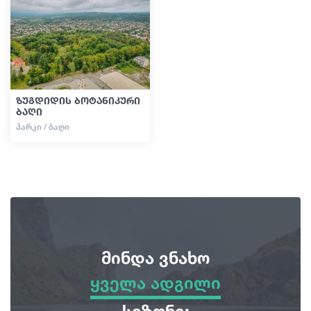
გიდები
სტატიები
ზუგდიდის ბოტანიკური
ბაღი
ტრანსპორტი
ᲞᲐᲠᲙᲘ / ᲑᲐᲦᲘ
ივენთები
დაგეგმე მოგზაურობა
მინდა ვნახო
საქართველო
ყველა ადგილი
ყველა ადგილი