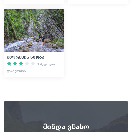
მეღრუკის ხეობა
1 შეფასება
ᲚᲐᲨᲥᲠᲝᲑᲐ
მინდა ვნახო