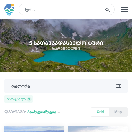
GEO
რეგისტრაცია
შესვლა
5 სათავგადასავლო ტური
ხარაგაულში
ტურები
სასტუმროები
ფილტრი
ტრანსპორტი
ხარაგაული
რა ვნახოთ
დაალაგე:
პოპულარული
Grid
Map
გიდები