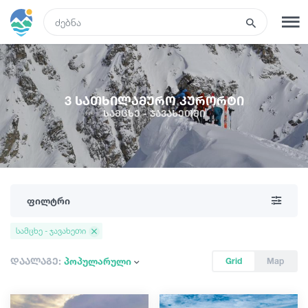
GEO
რეგისტრაცია
შესვლა
3 სათხილამურო კურორტი
სამცხე - ჯავახეთში
რა ვნახოთ
ტურები
ფილტრი
მარშრუტები
სამცხე - ჯავახეთი
სასტუმროები
დაალაგე:
პოპულარული
Grid
Map
კვება და ღვინო