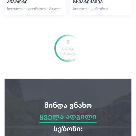
ანატორი
ცხვარიჭამია
ᲡᲝᲤᲔᲚᲘ · ᲘᲡᲢᲝᲠᲘᲣᲚᲘ ᲫᲔᲒᲚᲘ
ᲡᲝᲤᲔᲚᲘ · ᲙᲣᲠᲝᲠᲢᲘ
9
Loading...
სანახავი
ადგილი
მინდა ვნახო
ყველა ადგილი
ყველა ადგილი
სეზონი: