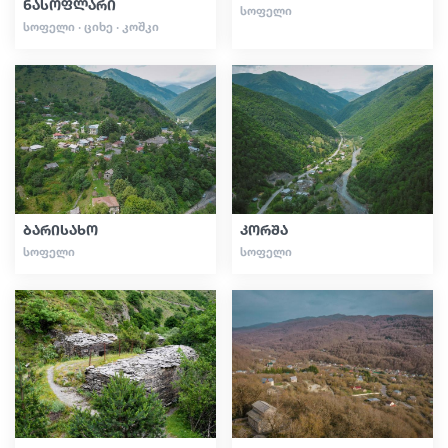
ნასოფლარი
ᲡᲝᲤᲔᲚᲘ
ᲡᲝᲤᲔᲚᲘ · ᲪᲘᲮᲔ · ᲙᲝᲨᲙᲘ
ბარისახო
კორშა
ᲡᲝᲤᲔᲚᲘ
ᲡᲝᲤᲔᲚᲘ