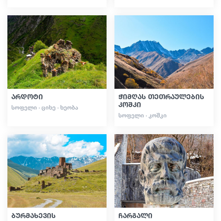
არდოტი
ჭიმღას თეთრაულების
კოშკი
ᲡᲝᲤᲔᲚᲘ · ᲪᲘᲮᲔ · ᲮᲔᲝᲑᲐ
ᲡᲝᲤᲔᲚᲘ · ᲙᲝᲨᲙᲘ
ბურმახევის
ჩარგალი