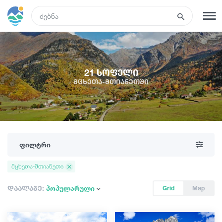
GEO
რეგისტრაცია
შესვლა
21 სოფელი
მცხეთა-მთიანეთში
ტურები
სასტუმროები
ფილტრი
ტრანსპორტი
მცხეთა-მთიანეთი
რა ვნახოთ
დაალაგე:
პოპულარული
Grid
Map
გიდები