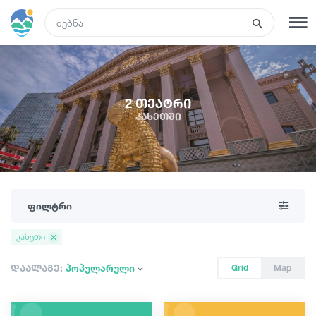
GEO
რეგისტრაცია
შესვლა
2 თეატრი
კახეთში
რა ვნახოთ
ტურები
ფილტრი
მარშრუტები
კახეთი
სასტუმროები
დაალაგე:
პოპულარული
Grid
Map
კვება და ღვინო