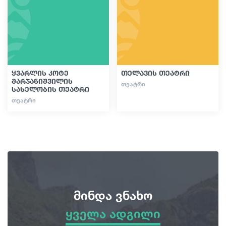
გიდები
სტატიები
ყვარლის კოტე
თელავის თეატრი
მარჯანიშვილის
ᲗᲔᲐᲢᲠᲘ
სახელობის თეატრი
ტრანსპორტი
ᲗᲔᲐᲢᲠᲘ
ივენთები
დაგეგმე მოგზაურობა
საქართველო
მინდა ვნახო
ყველა ადგილი
ყველა ადგილი