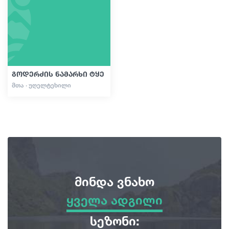
სტატიები
საქართველო
გოდერძის ნამარხი ტყე
ᲛᲗᲐ · ᲣᲦᲔᲚᲢᲔᲮᲘᲚᲘ
მინდა ვნახო
ყველა ადგილი
ყველა ადგილი
სეზონი: