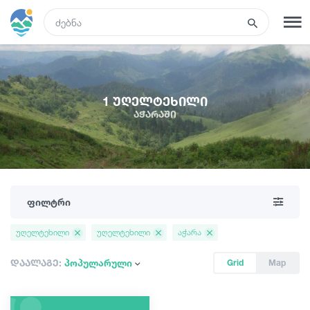
GEO
რეგისტრაცია
შესვლა
1 უღელტეხილი
აჭარაში
ტურები
სასტუმროები
ფილტრი
ტრანსპორტი
უღელტეხილი
უღელტეხილი
აჭარა
რა ვნახოთ
დაალაგე:
პოპულარული
Grid
Map
გიდები