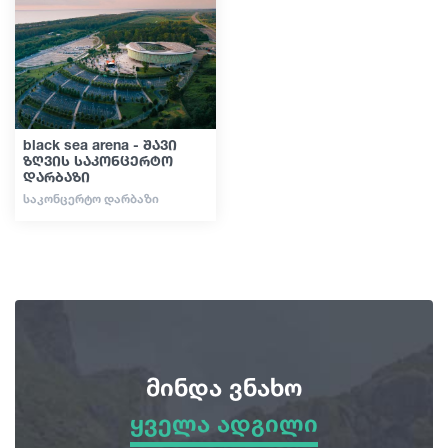
სტატიები
საქართველო
black sea arena - შავი
ზღვის საკონცერტო
დარბაზი
ᲡᲐᲙᲝᲜᲪᲔᲠᲢᲝ ᲓᲐᲠᲑᲐᲖᲘ
მინდა ვნახო
ყველა ადგილი
ყველა ადგილი