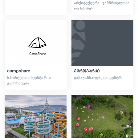
ᲐᲠᲥᲘᲢᲔᲥᲢᲣᲠᲐ · ᲯᲐᲜᲛᲠᲗᲔᲚᲝᲑᲐ
ᲓᲐ ᲡᲞᲝᲠᲢᲘ
campshare
ევროპარკი
ᲡᲞᲝᲠᲢᲣᲚᲘ ᲘᲜᲕᲔᲜᲢᲐᲠᲘᲡ
ᲒᲐᲛᲐᲯᲐᲜᲡᲐᲦᲔᲑᲔᲚᲘ ᲪᲔᲜᲢᲠᲘ
ᲒᲐᲥᲘᲠᲐᲕᲔᲑᲐ