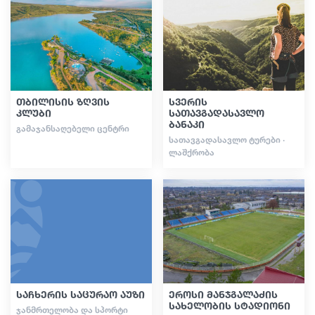
სტატიები
საქართველო
თბილისის ზღვის
სვერის
კლუბი
სათავგადასავლო
ბანაკი
ᲒᲐᲛᲐᲯᲐᲜᲡᲐᲦᲔᲑᲔᲚᲘ ᲪᲔᲜᲢᲠᲘ
ᲡᲐᲗᲐᲕᲒᲐᲓᲐᲡᲐᲕᲚᲝ ᲢᲣᲠᲔᲑᲘ ·
ᲚᲐᲨᲥᲠᲝᲑᲐ
საჩხერის საცურაო აუზი
ეროსი მანჯგალაძის
სახელობის სტადიონი
ᲯᲐᲜᲛᲠᲗᲔᲚᲝᲑᲐ ᲓᲐ ᲡᲞᲝᲠᲢᲘ