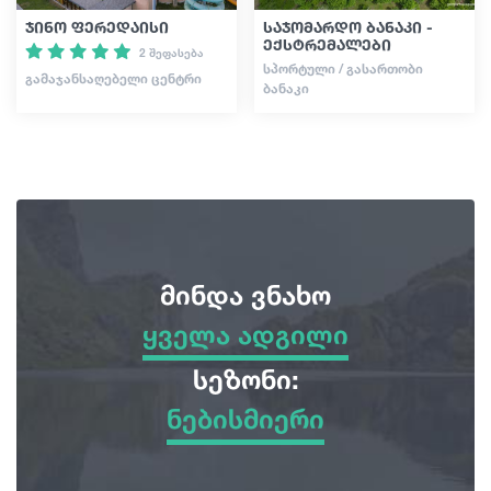
ჯინო ფერედაისი
საჯომარდო ბანაკი -
ექსტრემალები
2 შეფასება
ᲡᲞᲝᲠᲢᲣᲚᲘ / ᲒᲐᲡᲐᲠᲗᲝᲑᲘ
ᲒᲐᲛᲐᲯᲐᲜᲡᲐᲦᲔᲑᲔᲚᲘ ᲪᲔᲜᲢᲠᲘ
ᲑᲐᲜᲐᲙᲘ
მინდა ვნახო
ყველა ადგილი
ყველა ადგილი
სეზონი:
ნებისმიერი
სათავგადასავლო ტურები
ნებისმიერი