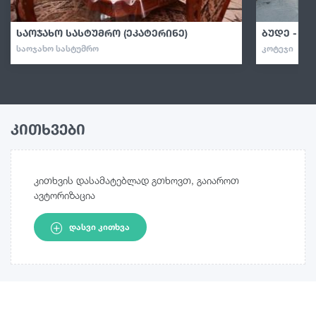
საოჯახო სასტუმრო (ეკატერინე)
ბუდე - კო
ᲡᲐᲝᲯᲐᲮᲝ ᲡᲐᲡᲢᲣᲛᲠᲝ
ᲙᲝᲢᲔᲯᲘ
კითხვები
კითხვის დასამატებლად გთხოვთ, გაიაროთ
ავტორიზაცია
ᲓᲐᲡᲕᲘ ᲙᲘᲗᲮᲕᲐ