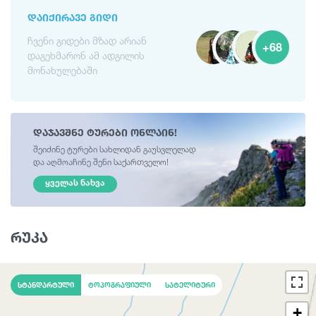
ᲓᲐᲘᲥᲘᲠᲐᲕᲔ ᲒᲘᲓᲘ
ჩვენი გიდები მზად არიან
+68
დაგეხმარონ ამ ადგილის
მონახულებაში
დაჯავშნე ტურები ონლაინ!
შეიძინე ტურები სახლიდან გაუსვლელად
და აღმოაჩინე შენი საქართველო!
ᲧᲕᲔᲚᲐᲡ ᲜᲐᲮᲕᲐ
რუკა
სტანდარტული
ტოპოგრაფიული
სატელიტური
+