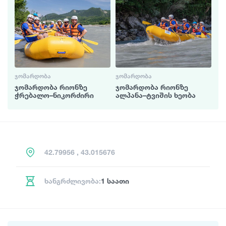
ᲯᲝᲛᲐᲠᲓᲝᲑᲐ
ᲯᲝᲛᲐᲠᲓᲝᲑᲐ
ჯომარდობა რიონზე
ჯომარდობა რიონზე
ჭრებალო–ნიკორძირი
ალპანა–ტვიშის ხეობა
42.79956 , 43.015676
ხანგრძლივობა:
1 საათი