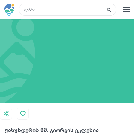
GEO
რეგისტრაცია
შესვლა
რა ვნახოთ
ტურები
მარშრუტები
სასტუმროები
ჟახუნდერის წმ. გიორგის ეკლესია
კვება და ღვინო