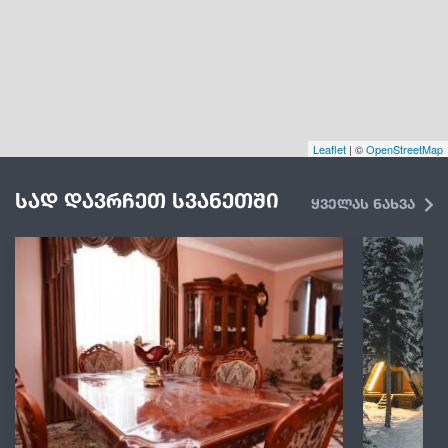
Leaflet
| ©
OpenStreetMap
სად დავრჩეთ სვანეთში
ყველას ნახვა