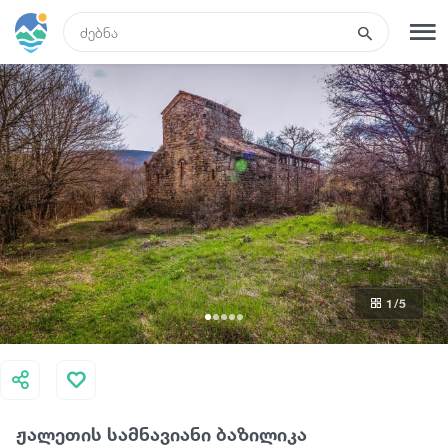
GEO
რეგისტრაცია
შესვლა
ტურები
სასტუმროები
1
/5
ტრანსპორტი
რა ვნახოთ
ჟალეთის სამნავიანი ბაზილიკა
გიდები