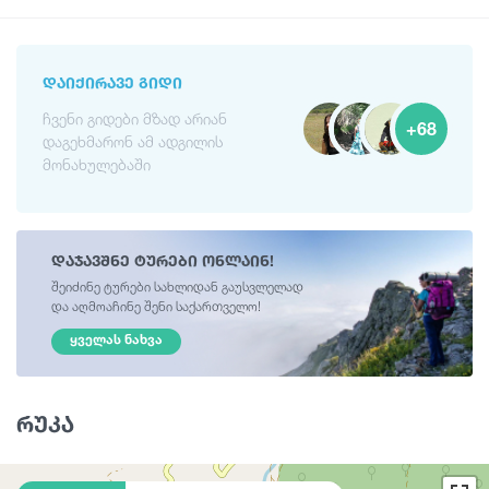
ᲓᲐᲘᲥᲘᲠᲐᲕᲔ ᲒᲘᲓᲘ
ჩვენი გიდები მზად არიან
+68
დაგეხმარონ ამ ადგილის
მონახულებაში
დაჯავშნე ტურები ონლაინ!
შეიძინე ტურები სახლიდან გაუსვლელად
და აღმოაჩინე შენი საქართველო!
ᲧᲕᲔᲚᲐᲡ ᲜᲐᲮᲕᲐ
რუკა