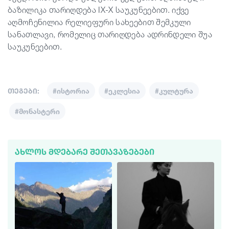
ბაზილიკა თარიღდება IX-X საუკუნეებით. იქვე
აღმოჩენილია რელიეფური სახეებით შემკული
სანათლავი, რომელიც თარიღდება ადრინდელი შუა
საუკუნეებით.
თეგები:
#ისტორია
#ეკლესია
#კულტურა
#მონასტერი
ᲐᲮᲚᲝᲡ ᲛᲓᲔᲑᲐᲠᲔ ᲨᲔᲗᲐᲕᲐᲖᲔᲑᲔᲑᲘ