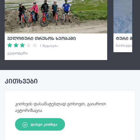
ველოტური თრუსოს ხეობაში
ტური მყი
ᲡᲐᲗᲐᲕᲒᲐᲓᲐᲡ
1 შეფასება
ᲕᲔᲚᲝᲢᲣᲠᲘ
კითხვები
კითხვის დასამატებლად გთხოვთ, გაიაროთ
ავტორიზაცია
ᲓᲐᲡᲕᲘ ᲙᲘᲗᲮᲕᲐ