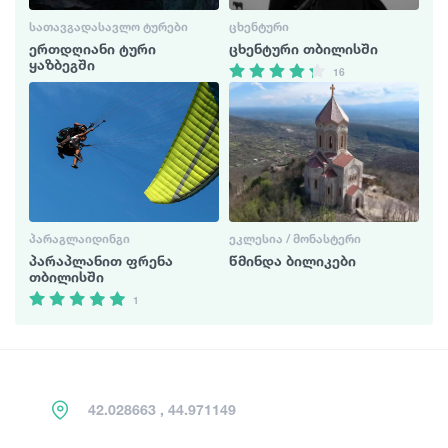
ᲡᲐᲗᲐᲕᲒᲐᲓᲐᲡᲐᲕᲚᲝ ᲢᲣᲠᲔᲑᲘ
ᲪᲮᲔᲜᲢᲣᲠᲘ
ერთდღიანი ტური
ცხენტური თბილისში
ყაზბეგში
16
ᲞᲐᲠᲐᲒᲚᲐᲘᲓᲘᲜᲒᲘ
ᲔᲙᲚᲔᲡᲘᲐ / ᲛᲝᲜᲐᲡᲢᲔᲠᲘ
პარაპლანით ფრენა
წმინდა ბილიკები
თბილისში
1
42.028663 , 44.971149