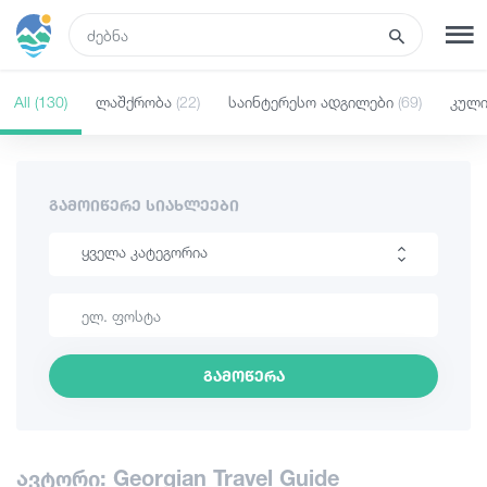
GEO
All
(130)
ლაშქრობა
(22)
საინტერესო ადგილები
(69)
კულ
რეგისტრაცია
შესვლა
რა ვნახოთ
ᲒᲐᲛᲝᲘᲬᲔᲠᲔ ᲡᲘᲐᲮᲚᲔᲔᲑᲘ
ყველა კატეგორია
ტურები
ლაშქრობა
მარშრუტები
საინტერესო ადგილები
გამოწერა
კულინარია
სასტუმროები
ინფორმაცია
კვება და ღვინო
ავტორი: Georgian Travel Guide