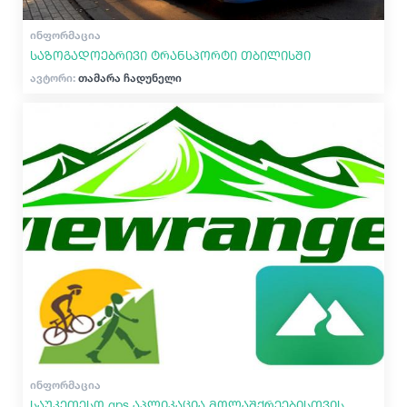
ᲘᲜᲤᲝᲠᲛᲐᲪᲘᲐ
საზოგადოებრივი ტრანსპორტი თბილისში
ავტორი:
თამარა ჩადუნელი
ᲘᲜᲤᲝᲠᲛᲐᲪᲘᲐ
საუკეთესო gps აპლიკაცია მოლაშქრეებისთვის