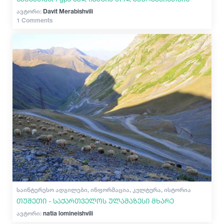
ავტორი:
Davit Merabishvili
1 Comments
ᲡᲐᲘᲜᲢᲔᲠᲔᲡᲝ ᲐᲓᲒᲘᲚᲔᲑᲘ, ᲘᲜᲤᲝᲠᲛᲐᲪᲘᲐ, ᲙᲣᲚᲢᲣᲠᲐ, ᲘᲡᲢᲝᲠᲘᲐ
თუშეთი - საქართველოს ულამაზესი მხარე
ავტორი:
natia lomineishvili