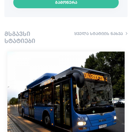
გამოწერა
კულინარია
ინფორმაცია
მსგავსი
ყველა სტატიის ნახვა
შოპინგი
სტატიები
ვინტაჟური ბარები
კულტურა
ისტორია
ექსტრემალური სპორტი