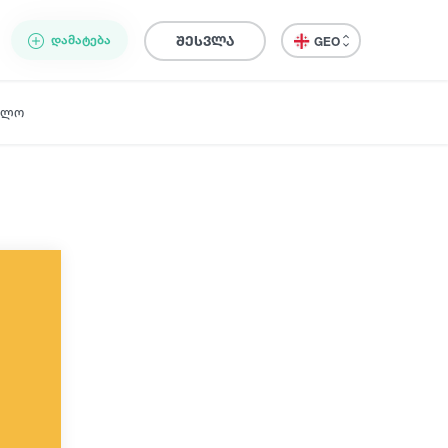
ᲓᲐᲛᲐᲢᲔᲑᲐ
შესვლა
GEO
ელო