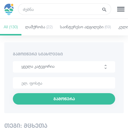
GEO
All
(130)
ლაშქრობა
(22)
საინტერესო ადგილები
(69)
კულ
რეგისტრაცია
შესვლა
რა ვნახოთ
ᲒᲐᲛᲝᲘᲬᲔᲠᲔ ᲡᲘᲐᲮᲚᲔᲔᲑᲘ
ყველა კატეგორია
ტურები
ლაშქრობა
მარშრუტები
საინტერესო ადგილები
გამოწერა
კულინარია
სასტუმროები
ინფორმაცია
კვება და ღვინო
თეგი: მცხეთა