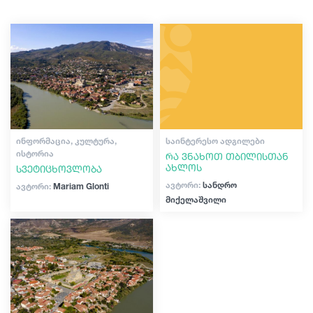
შოპინგი
გიდები
ვინტაჟური ბარები
კულტურა
სტატიები
ისტორია
ტრანსპორტი
ექსტრემალური სპორტი
ᲘᲜᲤᲝᲠᲛᲐᲪᲘᲐ, ᲙᲣᲚᲢᲣᲠᲐ,
ᲡᲐᲘᲜᲢᲔᲠᲔᲡᲝ ᲐᲓᲒᲘᲚᲔᲑᲘ
ᲘᲡᲢᲝᲠᲘᲐ
რა ვნახოთ თბილისთან
ახლოს
სვეტიცხოვლობა
ივენთები
ავტორი:
სანდრო
ავტორი:
Mariam Glonti
მიქელაშვილი
დაგეგმე მოგზაურობა
საქართველო