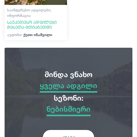
ᲡᲐᲘᲜᲢᲔᲠᲔᲡᲝ ᲐᲓᲒᲘᲚᲔᲑᲘ,
ᲘᲜᲤᲝᲠᲛᲐᲪᲘᲐ
საუკეთესო ადგილები
მცხეთა-მთიანეთში
ავტორი:
ქეთი ინაშვილი
მინდა ვნახო
ყველა ადგილი
ყველა ადგილი
სეზონი:
ნებისმიერი
სათავგადასავლო ტურები
ნებისმიერი
ბუნება
ზამთარი