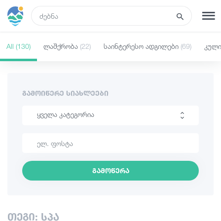
GEO
All
(130)
ლაშქრობა
(22)
საინტერესო ადგილები
(69)
კულ
რეგისტრაცია
შესვლა
რა ვნახოთ
ᲒᲐᲛᲝᲘᲬᲔᲠᲔ ᲡᲘᲐᲮᲚᲔᲔᲑᲘ
ყველა კატეგორია
ტურები
ლაშქრობა
მარშრუტები
საინტერესო ადგილები
გამოწერა
კულინარია
სასტუმროები
ინფორმაცია
კვება და ღვინო
თეგი: სპა