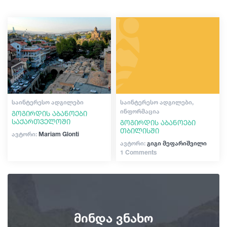
შოპინგი
გიდები
ვინტაჟური ბარები
კულტურა
სტატიები
ისტორია
ტრანსპორტი
ექსტრემალური სპორტი
ᲡᲐᲘᲜᲢᲔᲠᲔᲡᲝ ᲐᲓᲒᲘᲚᲔᲑᲘ
ᲡᲐᲘᲜᲢᲔᲠᲔᲡᲝ ᲐᲓᲒᲘᲚᲔᲑᲘ,
ᲘᲜᲤᲝᲠᲛᲐᲪᲘᲐ
გოგირდის აბანოები
საქართველოში
გოგირდის აბანოები
ივენთები
თბილისში
ავტორი:
Mariam Glonti
ავტორი:
გიგი მეფარიშვილი
1 Comments
დაგეგმე მოგზაურობა
საქართველო
მინდა ვნახო