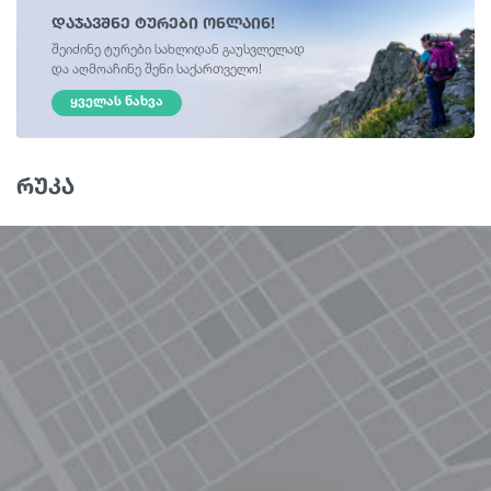
დაჯავშნე ტურები ონლაინ!
შეიძინე ტურები სახლიდან გაუსვლელად
და აღმოაჩინე შენი საქართველო!
ᲧᲕᲔᲚᲐᲡ ᲜᲐᲮᲕᲐ
რუკა