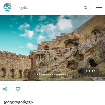
GEO
რეგისტრაცია
შესვლა
ტურები
სასტუმროები
1
/17
ტრანსპორტი
რა ვნახოთ
დავითგარეჯა
გიდები