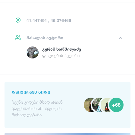
41.447491 , 45.376466
მასალის ავტორი
Გურამ Ხარშილაძე
ფოტოების ავტორი
ᲓᲐᲘᲥᲘᲠᲐᲕᲔ ᲒᲘᲓᲘ
ჩვენი გიდები მზად არიან
+68
დაგეხმარონ ამ ადგილის
მონახულებაში