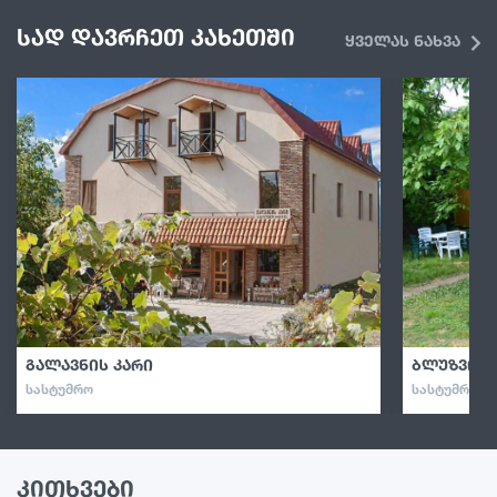
სად დავრჩეთ კახეთში
ყველას ნახვა
გალავნის კარი
ბლუზვილ
ᲡᲐᲡᲢᲣᲛᲠᲝ
ᲡᲐᲡᲢᲣᲛᲠᲝ · 
კითხვები