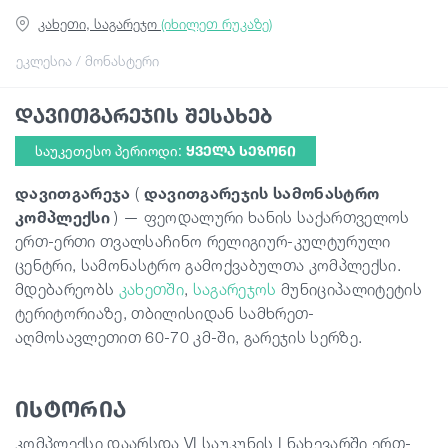
კახეთი, საგარეჯო
(იხილეთ რუკაზე)
სტატიები
ეკლესია / მონასტერი
დავითგარეჯის შესახებ
საქართველო
საუკეთესო პერიოდი:
ᲧᲕᲔᲚᲐ ᲡᲔᲖᲝᲜᲘ
დავითგარეჯა
(
დავითგარეჯის სამონასტრო
კომპლექსი
) — ფეოდალური ხანის საქართველოს
ერთ-ერთი თვალსაჩინო რელიგიურ-კულტურული
ცენტრი, სამონასტრო გამოქვაბულთა კომპლექსი.
მდებარეობს
კახეთში
,
საგარეჯოს
მუნიციპალიტეტის
ტერიტორიაზე, თბილისიდან სამხრეთ-
აღმოსავლეთით 60-70 კმ-ში, გარეჯის სერზე.
ისტორია
კომპლექსი დაარსდა VI საუკუნის I ნახევარში ერთ-