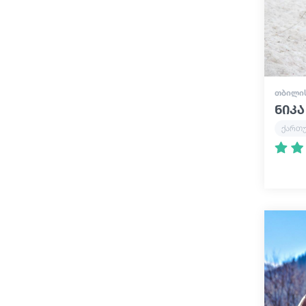
ᲗᲑᲘᲚᲘ
ნიკა
ქართ