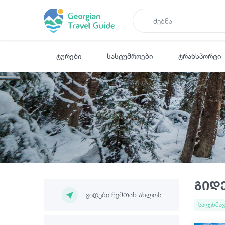
ტურები
სასტუმროები
ტრანსპორტი
გიდ
ᲒᲘᲓᲔᲑᲘ ᲩᲔᲛᲗᲐᲜ ᲐᲮᲚᲝᲡ
საფეხმა