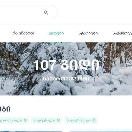
რა ვნახოთ
გიდები
სტატიები
საქართვ
107 გიდი
საქართველოში
ები
ვლო გამყოლი
კულტურული
პილიგრიმული