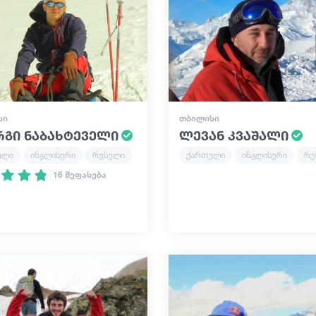
ᲡᲘ
ᲗᲑᲘᲚᲘᲡᲘ
რგი ნაბახტეველი
ლევან კვაშალი
ული
ინგლისური
რუსული
ქართული
ინგლისური
რუ
16 შეფასება