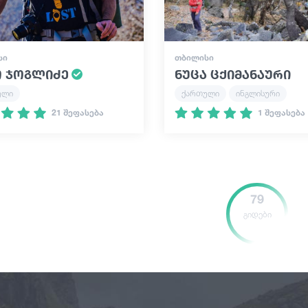
ᲡᲘ
ᲗᲑᲘᲚᲘᲡᲘ
ო ჯოგლიძე
ნუცა ცქიმანაური
ული
ქართული
ინგლისური
21 შეფასება
1 შეფასება
79
გიდები