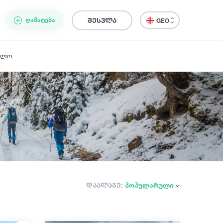
ᲓᲐᲛᲐᲢᲔᲑᲐ
შესვლა
GEO
ელო
დაალაგე:
პოპულარული