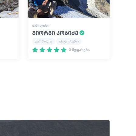
ᲗᲑᲘᲚᲘᲡᲘ
გიორგი კობიძე
ქართული
ინგლისური
3 შეფასება