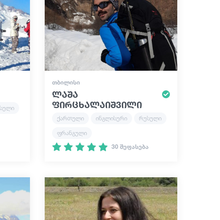
ᲗᲑᲘᲚᲘᲡᲘ
ლაშა
ფირცხალაიშვილი
სული
ქართული
ინგლისური
რუსული
ფრანგული
30 შეფასება