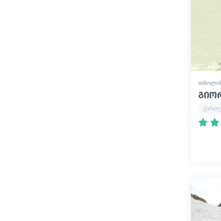
ᲗᲑᲘᲚᲘ
გიო
ქართ