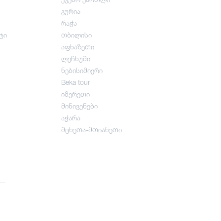
გურია
რაჭა
ტი
თბილისი
აფხაზეთი
ლეჩხუმი
ნებისიმიერი
Beka tour
იმერეთი
მინივენები
აჭარა
მცხეთა-მთიანეთი