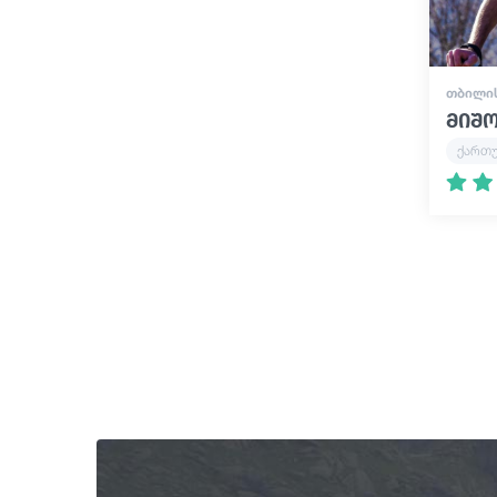
ᲗᲑᲘᲚᲘ
მიშ
ქართ