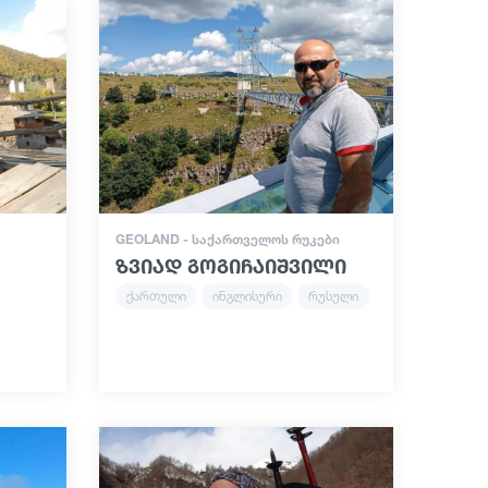
GEOLAND - ᲡᲐᲥᲐᲠᲗᲕᲔᲚᲝᲡ ᲠᲣᲙᲔᲑᲘ
ზვიად გოგიჩაიშვილი
ქართული
ინგლისური
რუსული