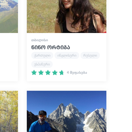
ᲗᲑᲘᲚᲘᲡᲘ
ნინო ორტიგა
ქართული
ინგლისური
რუსული
ესპანური
4 შეფასება