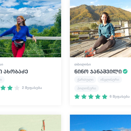
ᲡᲘ
ᲗᲑᲘᲚᲘᲡᲘ
ი ახობაძე
ნინო ჯანაშვილი
ი
ქართული
ინგლისური
2 შეფასება
პოლონური
6 შეფასება