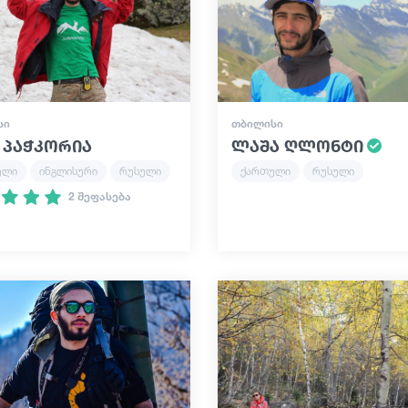
ᲡᲘ
ᲗᲑᲘᲚᲘᲡᲘ
 პაჭკორია
ლაშა ღლონტი
ული
ინგლისური
რუსული
ქართული
რუსული
2 შეფასება