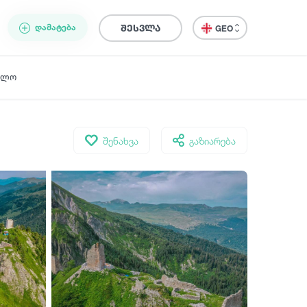
ᲓᲐᲛᲐᲢᲔᲑᲐ
შესვლა
GEO
ელო
შენახვა
გაზიარება