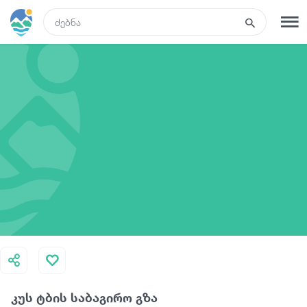
GEO
რეგისტრაცია
შესვლა
ტურები
სასტუმროები
ტრანსპორტი
რა ვნახოთ
კუს ტბის საბაგირო გზა
გიდები