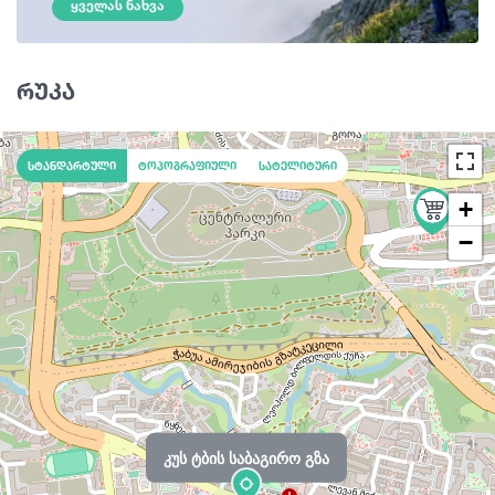
ᲧᲕᲔᲚᲐᲡ ᲜᲐᲮᲕᲐ
რუკა
სტანდარტული
ტოპოგრაფიული
სატელიტური
+
−
კუს ტბის საბაგირო გზა