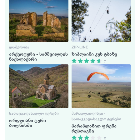
ᲚᲐᲨᲥᲠᲝᲑᲐ
ZIP-LINE
არქეოტური - სამშვილდის
ზიპლაინი კუს ტბაზე
ნაქალაქარი
7
ᲡᲐᲗᲐᲕᲒᲐᲓᲐᲡᲐᲕᲚᲝ ᲢᲣᲠᲔᲑᲘ
ᲞᲐᲠᲐᲒᲚᲐᲘᲓᲘᲜᲒᲘ ·
ᲡᲐᲗᲐᲕᲒᲐᲓᲐᲡᲐᲕᲚᲝ ᲢᲣᲠᲔᲑᲘ
ორდღიანი ტური
ბოლნისში
პარაპლანით ფრენა
რუსთავში
2