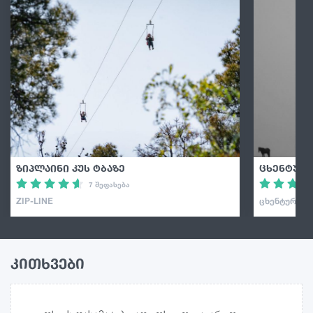
ზიპლაინი კუს ტბაზე
ცხენტური
7 შეფასება
ZIP-LINE
ᲪᲮᲔᲜᲢᲣᲠᲘ
კითხვები