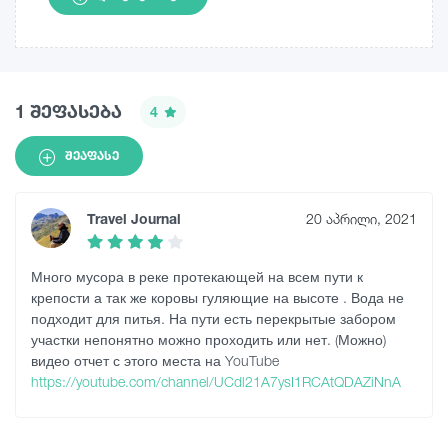
1 შეფასება
4
ᲨᲔᲐᲤᲐᲡᲔ
Travel Journal
20 აპრილი, 2021
Много мусора в реке протекающей на всем пути к
крепости а так же коровы гуляющие на высоте . Вода не
подходит для питья. На пути есть перекрытые забором
участки непонятно можно проходить или нет. (Можно)
видео отчет с этого места на YouTube
https://youtube.com/channel/UCdl21A7ysI1RCAtQDAZiNnA