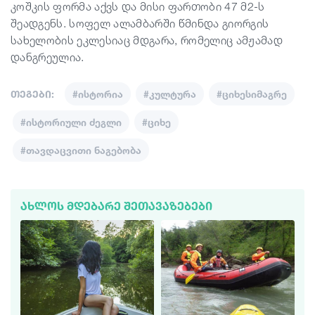
კოშკის ფორმა აქვს და მისი ფართობი 47 მ2-ს
შეადგენს. სოფელ ალამბარში წმინდა გიორგის
სახელობის ეკლესიაც მდგარა, რომელიც ამჟამად
დანგრეულია.
თეგები:
#ისტორია
#კულტურა
#ციხესიმაგრე
#ისტორიული ძეგლი
#ციხე
#თავდაცვითი ნაგებობა
ᲐᲮᲚᲝᲡ ᲛᲓᲔᲑᲐᲠᲔ ᲨᲔᲗᲐᲕᲐᲖᲔᲑᲔᲑᲘ