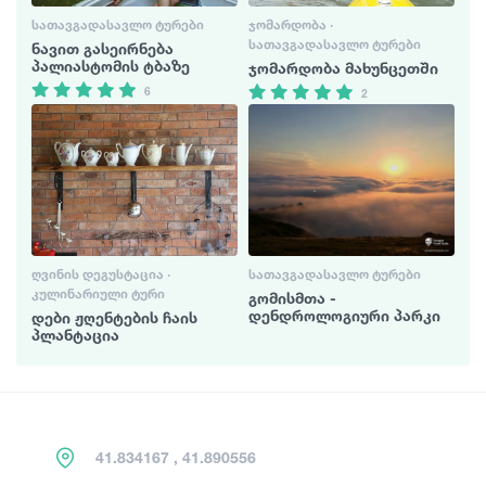
ᲡᲐᲗᲐᲕᲒᲐᲓᲐᲡᲐᲕᲚᲝ ᲢᲣᲠᲔᲑᲘ
ᲯᲝᲛᲐᲠᲓᲝᲑᲐ ·
ᲡᲐᲗᲐᲕᲒᲐᲓᲐᲡᲐᲕᲚᲝ ᲢᲣᲠᲔᲑᲘ
ნავით გასეირნება
პალიასტომის ტბაზე
ჯომარდობა მახუნცეთში
6
2
ᲦᲕᲘᲜᲘᲡ ᲓᲔᲒᲣᲡᲢᲐᲪᲘᲐ ·
ᲡᲐᲗᲐᲕᲒᲐᲓᲐᲡᲐᲕᲚᲝ ᲢᲣᲠᲔᲑᲘ
ᲙᲣᲚᲘᲜᲐᲠᲘᲣᲚᲘ ᲢᲣᲠᲘ
გომისმთა -
დენდროლოგიური პარკი
დები ჟღენტების ჩაის
პლანტაცია
41.834167 , 41.890556