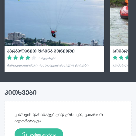
პარაპლანით ფრენა გონიოში
ჯომარდობ
5 შეფასება
ᲞᲐᲠᲐᲒᲚᲐᲘᲓᲘᲜᲒᲘ · ᲡᲐᲗᲐᲕᲒᲐᲓᲐᲡᲐᲕᲚᲝ ᲢᲣᲠᲔᲑᲘ
ᲯᲝᲛᲐᲠᲓᲝᲑᲐ 
კითხვები
კითხვის დასამატებლად გთხოვთ, გაიაროთ
ავტორიზაცია
ᲓᲐᲡᲕᲘ ᲙᲘᲗᲮᲕᲐ