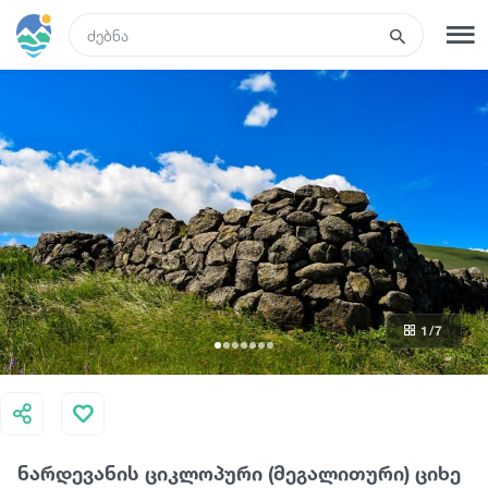
GEO
რეგისტრაცია
შესვლა
რა ვნახოთ
ტურები
1
/7
მარშრუტები
სასტუმროები
ნარდევანის ციკლოპური (მეგალითური) ციხე
კვება და ღვინო