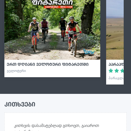
ერთ დღიანი ველოტური ფიტარეთში
პარაპლან
ᲕᲔᲚᲝᲢᲣᲠᲘ
ᲞᲐᲠᲐᲒᲚᲐᲘᲓᲘ
კითხვები
კითხვის დასამატებლად გთხოვთ, გაიაროთ