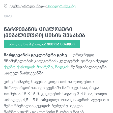
ქვემო ქართლი, წალკა
(იხილეთ რუკაზე)
გიდები
ციხე
ნარდევანის ციკლოპური
სტატიები
(მეგალითური) ციხის შესახებ
საუკეთესო პერიოდი:
ᲧᲕᲔᲚᲐ ᲡᲔᲖᲝᲜᲘ
ტრანსპორტი
ნარდევანის
ციკლოპური
ციხე
— ეროვნული
მნიშვნელობის კატეგორიის კულტურის უძრავი ძეგლი
ივენთები
ქვემო ქართლის მხარეში
,
წალკის
მუნიციპალიტეტში,
სოფელ ნარდევანში.
დაგეგმე მოგზაურობა
ციხე-სიმაგრე ნაგებია დიდი ზომის ლოდებით
მშრალი წყობით. იგი გეგმაში მართკუთხაა, შიდა
ზომებია 18 X 15 მ. კედლების სიგანე 3-4 მ-ია, ხოლო
საქართველო
სიმაღლე 4,5 – 5 მ. ჩრდლოეთითა და აღმოსავლეთით
შემორჩენილია კედლის ბურჯები. ძეგლი
წარმოადგენს ციკლოპური წყობით ნაგებ