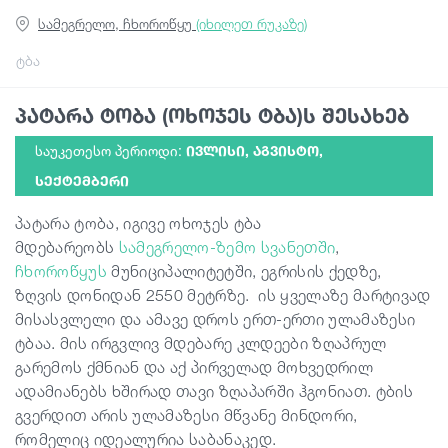
სამეგრელო, ჩხოროწყუ
(იხილეთ რუკაზე)
გიდები
ტბა
პატარა ტობა (ოხოჯეს ტბა)ს შესახებ
სტატიები
საუკეთესო პერიოდი:
ᲘᲕᲚᲘᲡᲘ, ᲐᲒᲕᲘᲡᲢᲝ,
ტრანსპორტი
ᲡᲔᲥᲢᲔᲛᲑᲔᲠᲘ
პატარა ტობა, იგივე ოხოჯეს ტბა
ივენთები
მდებარეობს
სამეგრელო-ზემო სვანეთში
,
ჩხოროწყუს
მუნიციპალიტეტში, ეგრისის ქედზე,
ზღვის დონიდან 2550 მეტრზე. ის ყველაზე მარტივად
დაგეგმე მოგზაურობა
მისასვლელი და ამავე დროს ერთ-ერთი ულამაზესი
ტბაა. მის ირგვლივ მდებარე კლდეები ზღაპრულ
გარემოს ქმნიან და აქ პირველად მოხვედრილ
საქართველო
ადამიანებს ხშირად თავი ზღაპარში ჰგონიათ. ტბის
გვერდით არის ულამაზესი მწვანე მინდორი,
რომელიც იდეალურია საბანაკედ.