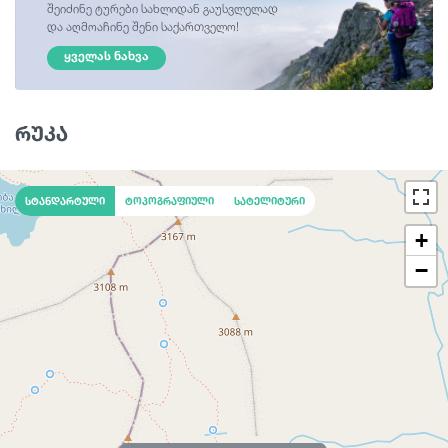
შეიძინე ტურები სახლიდან გაუსვლელად
და აღმოაჩინე შენი საქართველო!
ᲧᲕᲔᲚᲐᲡ ᲜᲐᲮᲕᲐ
რუკა
სტანდარტული
ტოპოგრაფიული
სატელიტური
+
−