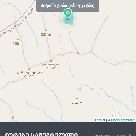
პატარა ტობა (ოხოჯეს ტბა)
Leaflet
| ©
OpenStreetMap
ტურები სამეგრელოში