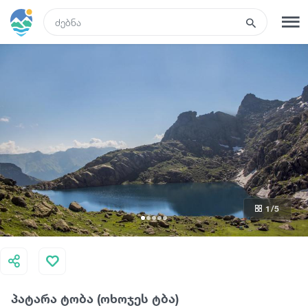
GEO
რეგისტრაცია
შესვლა
რა ვნახოთ
ტურები
1
/5
მარშრუტები
სასტუმროები
პატარა ტობა (ოხოჯეს ტბა)
კვება და ღვინო