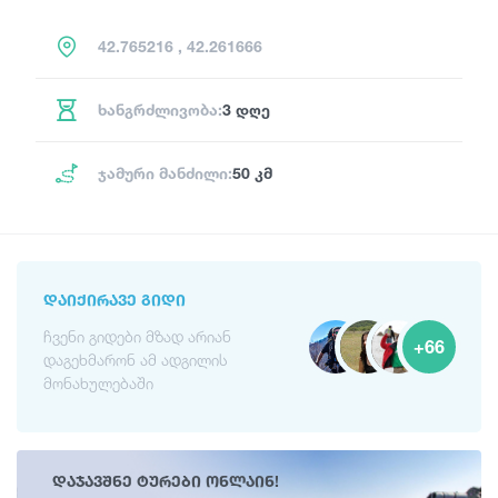
42.765216 , 42.261666
ხანგრძლივობა:
3 დღე
ჯამური მანძილი:
50 კმ
ᲓᲐᲘᲥᲘᲠᲐᲕᲔ ᲒᲘᲓᲘ
ჩვენი გიდები მზად არიან
+66
დაგეხმარონ ამ ადგილის
მონახულებაში
დაჯავშნე ტურები ონლაინ!