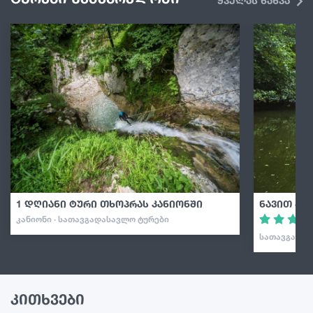
ყველას ნახვა
1 დღიანი ტური თხოპრას კანიონში
ნავით გა
ᲙᲐᲜᲘᲝᲜᲘ · ᲡᲐᲗᲐᲕᲒᲐᲓᲐᲡᲐᲕᲚᲝ ᲢᲣᲠᲔᲑᲘ
ᲡᲐᲗᲐᲕᲒᲐᲓᲐᲡ
კითხვები