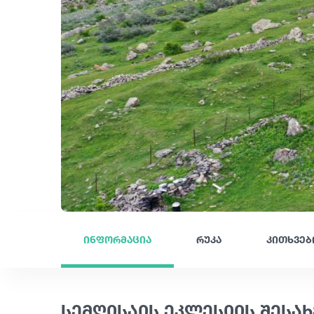
ინფორმაცია
რუკა
კითხვებ
სემღისაის ეკლესიის შესახ