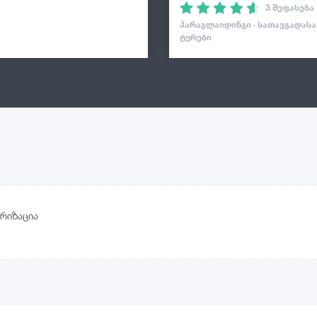
3 შეფასება
ᲞᲐᲠᲐᲒᲚᲐᲘᲓᲘᲜᲒᲘ · ᲡᲐᲗᲐᲕᲒᲐᲓᲐᲡ
ᲢᲣᲠᲔᲑᲘ
რიზაცია