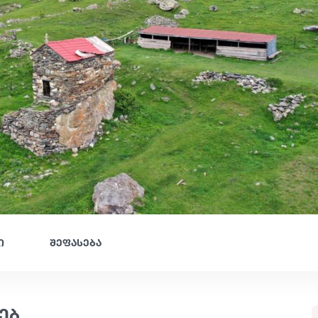
ი
შეფასება
ებ