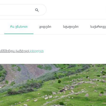
რა ვნახოთ
გიდები
სტატიები
საქართვ
ნწმინდა (ყაზბეგი)
(იხილეთ