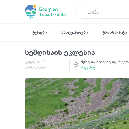
ტურები
სასტუმროები
ტრანსპორტი
სემღისაის ეკლესია
ეკლესია /
მცხეთა-მთიანეთი, სტეფა
მონასტერი
რუკაზე)