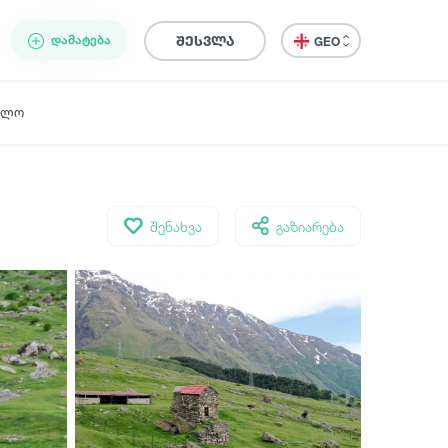
ᲓᲐᲛᲐᲢᲔᲑᲐ
შესვლა
GEO
ელო
შენახვა
გაზიარება