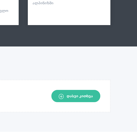
ᲐᲚᲞᲘᲜᲘᲖᲛᲘ
ᲐᲕᲚᲝ
ᲓᲐᲡᲕᲘ ᲙᲘᲗᲮᲕᲐ