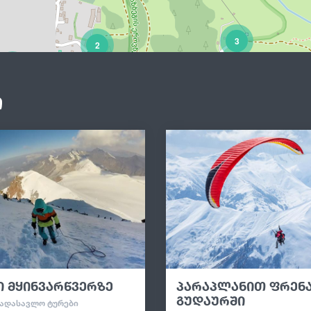
3
2
5
ი
ი მყინვარწვერზე
პარაპლანით ფრენ
გუდაურში
ᲐᲓᲐᲡᲐᲕᲚᲝ ᲢᲣᲠᲔᲑᲘ