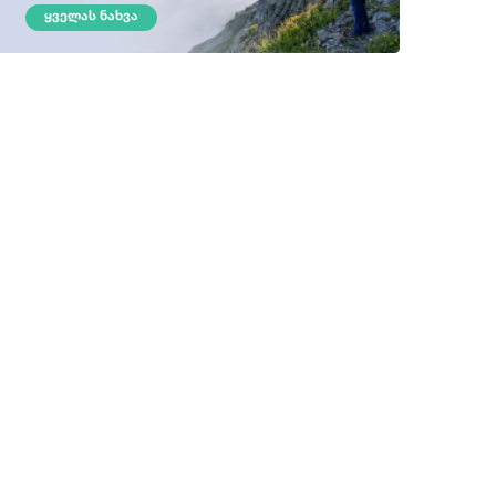
ᲧᲕᲔᲚᲐᲡ ᲜᲐᲮᲕᲐ