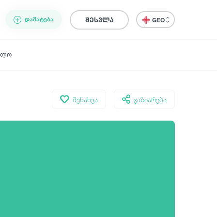
ᲓᲐᲛᲐᲢᲔᲑᲐ
შესვლა
GEO
ელო
შენახვა
გაზიარება