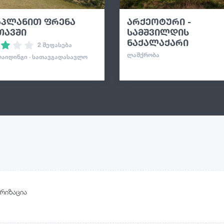
აპლანით ფრენა
არქეოტური -
თავში
სამშვილდის
ნაქალაქარი
2 შეფასება
ᲚᲐᲨᲥᲠᲝᲑᲐ
ᲐᲘᲓᲘᲜᲒᲘ · ᲡᲐᲗᲐᲕᲒᲐᲓᲐᲡᲐᲕᲚᲝ
რიზაცია