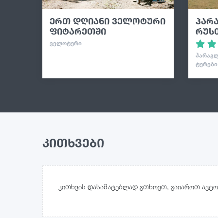
ერთ დღიანი ველოტური
პარ
ფიტარეთში
რუს
ᲕᲔᲚᲝᲢᲣᲠᲘ
ᲞᲐᲠᲐᲒᲚ
ᲢᲣᲠᲔᲑᲘ
კითხვები
კითხვის დასამატებლად გთხოვთ, გაიაროთ ავტო