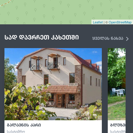
Leaflet
| ©
OpenStreetMap
სად დავრჩეთ კახეთში
ყველას ნახვა
გალავნის კარი
ბლუზვილ
ᲡᲐᲡᲢᲣᲛᲠᲝ
ᲡᲐᲡᲢᲣᲛᲠᲝ · 