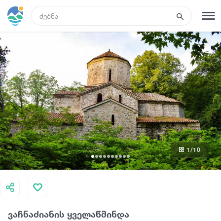
GEO
რეგისტრაცია
შესვლა
ტურები
სასტუმროები
1
/10
ტრანსპორტი
რა ვნახოთ
ვაჩნაძიანის ყველაწმინდა
გიდები