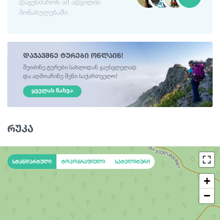
დაგეხმარონ ამ ადგილის
მონახულებაში
დაჯავშნე ტურები ონლაინ!
შეიძინე ტურები სახლიდან გაუსვლელად
და აღმოაჩინე შენი საქართველო!
ᲧᲕᲔᲚᲐᲡ ᲜᲐᲮᲕᲐ
რუკა
სტანდარტული
ტოპოგრაფიული
სატელიტური
+
−