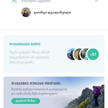
მასალის ავტორი
Გიორგი Დვალაშვილი
ᲓᲐᲘᲥᲘᲠᲐᲕᲔ ᲒᲘᲓᲘ
ჩვენი გიდები მზად არიან
+87
დაგეხმარონ ამ ადგილის
მონახულებაში
დაჯავშნე ტურები ონლაინ!
შეიძინე ტურები სახლიდან გაუსვლელად
და აღმოაჩინე შენი საქართველო!
ᲧᲕᲔᲚᲐᲡ ᲜᲐᲮᲕᲐ