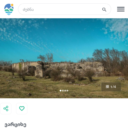
GEO
რეგისტრაცია
შესვლა
ტურები
სასტუმროები
1
/4
ტრანსპორტი
რა ვნახოთ
ვარციხე
გიდები