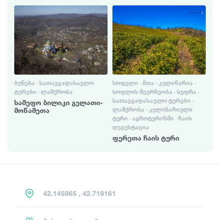
ᲑᲣᲜᲔᲑᲐ · ᲡᲐᲗᲐᲕᲒᲐᲓᲐᲡᲐᲕᲚᲝ
ᲡᲝᲤᲔᲚᲘ · ᲛᲗᲐ · ᲙᲣᲚᲘᲜᲐᲠᲘᲐ ·
ᲢᲣᲠᲔᲑᲘ · ᲚᲐᲨᲥᲠᲝᲑᲐ
ᲡᲝᲤᲚᲘᲡ ᲛᲔᲣᲠᲜᲔᲝᲑᲐ · ᲡᲣᲤᲠᲐ ·
ᲡᲐᲗᲐᲕᲒᲐᲓᲐᲡᲐᲕᲚᲝ ᲢᲣᲠᲔᲑᲘ ·
სამეფო ბილიკი გელათი-
ᲚᲐᲨᲥᲠᲝᲑᲐ · ᲙᲣᲚᲘᲜᲐᲠᲘᲣᲚᲘ
მოწამეთა
ᲢᲣᲠᲘ · ᲐᲒᲠᲝᲢᲣᲠᲘᲖᲛᲘ · ᲩᲐᲘᲡ
ᲓᲔᲒᲣᲡᲢᲐᲪᲘᲐ
ფერეთა ჩაის ტური
42.145965 , 42.719161