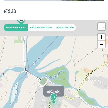
რუკა
სტანდარტული
ტოპოგრაფიული
სატელიტური
+
−
ვარციხე