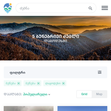
GEO
რეგისტრაცია
შესვლა
5 ბუნებრივი ძეგლი
ლაგოდეხში
რა ვნახოთ
ტურები
ფილტრი
მარშრუტები
ბუნება
ბუნება
ლაგოდეხი
სასტუმროები
დაალაგე:
პოპულარული
Grid
Map
კვება და ღვინო