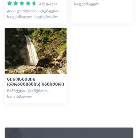
ᲡᲐᲤᲔᲮᲛᲐᲕᲚᲝ
3 შეფასება
ᲢᲑᲐ · ᲚᲐᲨᲥᲠᲝᲑᲐ · ᲪᲮᲔᲜᲢᲣᲠᲘ ·
ᲡᲐᲤᲔᲮᲛᲐᲕᲚᲝ · ᲡᲐᲪᲮᲔᲜᲝᲡᲜᲝ
ნინოსხევის
(გურგენიანის) ჩანჩქერი
ᲩᲐᲜᲩᲥᲔᲠᲘ · ᲚᲐᲨᲥᲠᲝᲑᲐ ·
ᲡᲐᲤᲔᲮᲛᲐᲕᲚᲝ