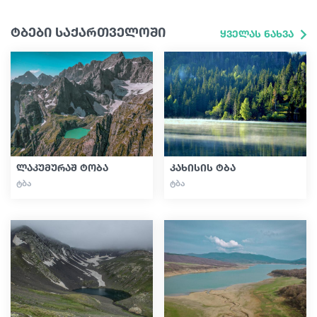
ტბები საქართველოში
ყველას ნახვა
ლაკუმურაშ ტობა
კახისის ტბა
ᲢᲑᲐ
ᲢᲑᲐ