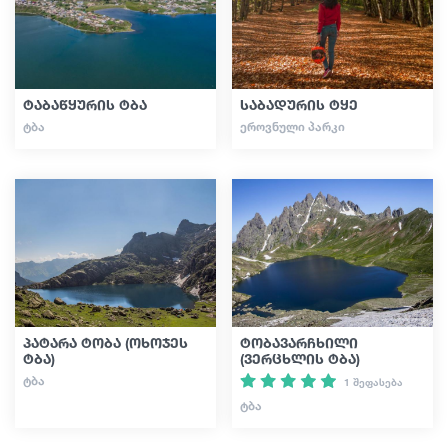
გიდები
ტაბაწყურის ტბა
საბადურის ტყე
სტატიები
ᲢᲑᲐ
ᲔᲠᲝᲕᲜᲣᲚᲘ ᲞᲐᲠᲙᲘ
ტრანსპორტი
ივენთები
დაგეგმე მოგზაურობა
პატარა ტობა (ოხოჯეს
ტობავარჩხილი
ტბა)
(ვერცხლის ტბა)
საქართველო
ᲢᲑᲐ
1 შეფასება
ᲢᲑᲐ