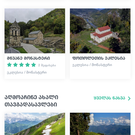
მწვანე მონასტერი
ფოთოლეთის ეკლესია
ᲔᲙᲚᲔᲡᲘᲐ / ᲛᲝᲜᲐᲡᲢᲔᲠᲘ
2 შეფასება
ᲔᲙᲚᲔᲡᲘᲐ / ᲛᲝᲜᲐᲡᲢᲔᲠᲘ
აღმოაჩინე ახალი
ყველას ნახვა
თავგადასავლები