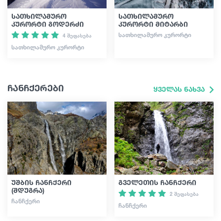
სათხილამურო
სათხილამურო
კურორტი გოდერძი
კურორტი მიტარბი
ᲡᲐᲗᲮᲘᲚᲐᲛᲣᲠᲝ ᲙᲣᲠᲝᲠᲢᲘ
4 შეფასება
ᲡᲐᲗᲮᲘᲚᲐᲛᲣᲠᲝ ᲙᲣᲠᲝᲠᲢᲘ
ჩანჩქერები
ყველას ნახვა
უშბის ჩანჩქერი
გველეთის ჩანჩქერი
(შდუგრა)
2 შეფასება
ᲩᲐᲜᲩᲥᲔᲠᲘ
ᲩᲐᲜᲩᲥᲔᲠᲘ