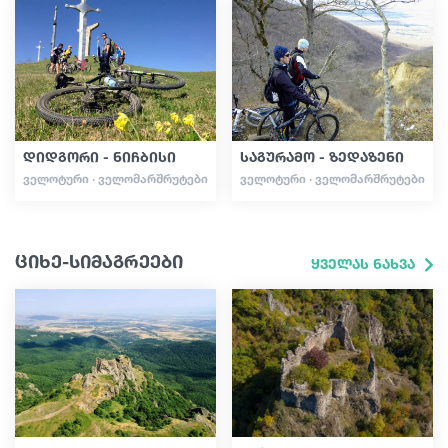
დიდგორი - ნიჩბისი
საგურამო - ზედაზენი
ᲕᲔᲚᲝᲢᲣᲠᲘ · ᲕᲔᲚᲝᲛᲐᲠᲨᲠᲣᲢᲔᲑᲘ
ᲕᲔᲚᲝᲢᲣᲠᲘ · ᲕᲔᲚᲝᲛᲐᲠᲨᲠᲣᲢᲔᲑᲘ
ციხე-სიმაგრეები
ყველას ნახვა