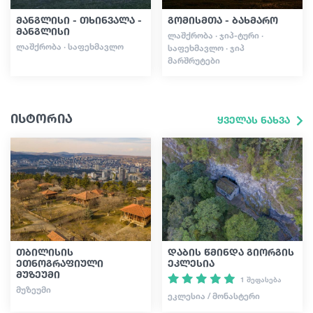
მანგლისი - თხინვალა -
გომისმთა - ბახმარო
მანგლისი
ᲚᲐᲨᲥᲠᲝᲑᲐ · ᲯᲘᲞ-ᲢᲣᲠᲘ ·
ᲚᲐᲨᲥᲠᲝᲑᲐ · ᲡᲐᲤᲔᲮᲛᲐᲕᲚᲝ
ᲡᲐᲤᲔᲮᲛᲐᲕᲚᲝ · ᲯᲘᲞ
ᲛᲐᲠᲨᲠᲣᲢᲔᲑᲘ
ისტორია
ყველას ნახვა
თბილისის
დაბის წმინდა გიორგის
ეთნოგრაფიული
ეკლესია
მუზეუმი
1 შეფასება
ᲛᲣᲖᲔᲣᲛᲘ
ᲔᲙᲚᲔᲡᲘᲐ / ᲛᲝᲜᲐᲡᲢᲔᲠᲘ