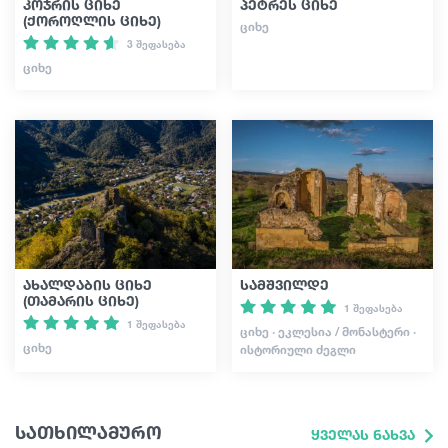
კოჯრის ციხე
პეტრეს ციხე
(ქოროღლის ციხე)
ᲪᲘᲮᲔ
3 შეფასება
ᲪᲘᲮᲔ
ახალდაბის ციხე
სამშვილდე
(თამარის ციხე)
1 შეფასება
1 შეფასება
ᲪᲘᲮᲔ · ᲔᲙᲚᲔᲡᲘᲐ / ᲛᲝᲜᲐᲡᲢᲔᲠᲘ ·
ᲪᲘᲮᲔ
ᲘᲡᲢᲝᲠᲘᲣᲚᲘ ᲫᲔᲒᲚᲘ
სათხილამურო
ყველას ნახვა