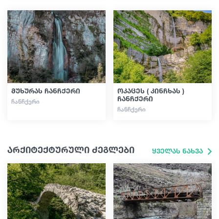
მუხურას ჩანჩქერი
ოკაცეს ( კინჩხას )
ჩანჩქერი
ᲩᲐᲜᲩᲥᲔᲠᲘ
ᲩᲐᲜᲩᲥᲔᲠᲘ
არქიტექტურული ძეგლები
ყველას ნახვა