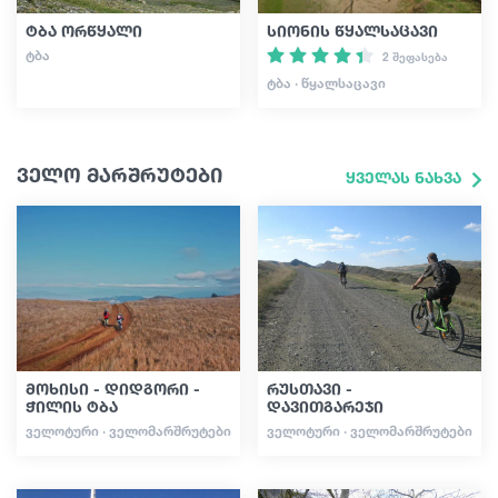
ტბა ორწყალი
სიონის წყალსაცავი
ᲢᲑᲐ
2 შეფასება
ᲢᲑᲐ · ᲬᲧᲐᲚᲡᲐᲪᲐᲕᲘ
ველო მარშრუტები
ყველას ნახვა
მოხისი - დიდგორი -
რუსთავი -
ჭილის ტბა
დავითგარეჯი
ᲕᲔᲚᲝᲢᲣᲠᲘ · ᲕᲔᲚᲝᲛᲐᲠᲨᲠᲣᲢᲔᲑᲘ
ᲕᲔᲚᲝᲢᲣᲠᲘ · ᲕᲔᲚᲝᲛᲐᲠᲨᲠᲣᲢᲔᲑᲘ