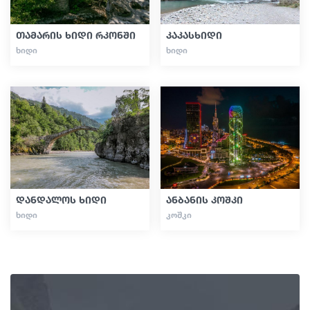
თამარის ხიდი რკონში
კაკასხიდი
ᲮᲘᲓᲘ
ᲮᲘᲓᲘ
დანდალოს ხიდი
ანბანის კოშკი
ᲮᲘᲓᲘ
ᲙᲝᲨᲙᲘ