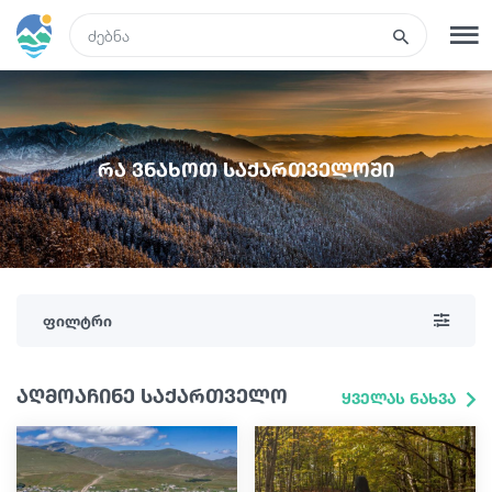
GEO
რეგისტრაცია
შესვლა
რა ვნახოთ საქართველოში
რა ვნახოთ
ტურები
ფილტრი
მარშრუტები
აღმოაჩინე საქართველო
ყველას ნახვა
სასტუმროები
კვება და ღვინო