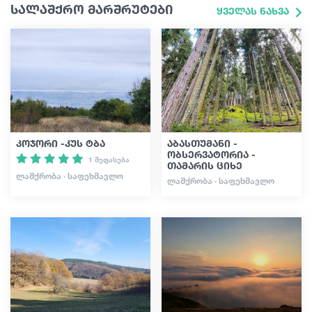
სალაშქრო მარშრუტები
ყველას ნახვა
კოჯორი -კუს ტბა
აბასთუმანი -
ობსერვატორია -
1 შეფასება
თამარის ციხე
ᲚᲐᲨᲥᲠᲝᲑᲐ · ᲡᲐᲤᲔᲮᲛᲐᲕᲚᲝ
ᲚᲐᲨᲥᲠᲝᲑᲐ · ᲡᲐᲤᲔᲮᲛᲐᲕᲚᲝ